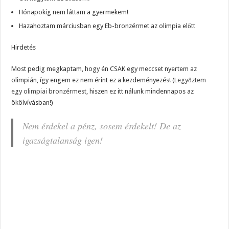
Hónapokig nem láttam a gyermekem!
Hazahoztam márciusban egy Eb-bronzérmet az olimpia előtt
Hirdetés
Most pedig megkaptam, hogy én CSAK egy meccset nyertem az
olimpián, így engem ez nem érint ez a kezdeményezés! (
Legyőztem
egy olimpiai bronzérmest
, hiszen ez itt nálunk mindennapos az
ökölvívásban!)
Nem érdekel a pénz, sosem érdekelt! De az
igazságtalanság igen!