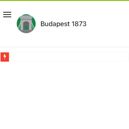
Pár napon belül újra Orbán Viktor lehet a miniszterelnök?Rendkívüli folyamatok 
Botrányos amit találtak! Ruszin-Szendi Romulusz bejelentette,hogy ennek súly
Politikai mélyrepülés: minimálbérre csökkentették Lázár János fizetését!Mutatju
Ítéletet hozott uniós bíróság: 289 milliárd forintot kell visszafizetni az adó fizet
Óriási a baj ! Dobrev Klára félelmetes dolgot leplezett le a Fidesz működéséről!
Magyar Péter azonnal eltávolította Nagy Mártont!
Paks hűtővízgondját napok alatt megoldaná egy magyar professzor.