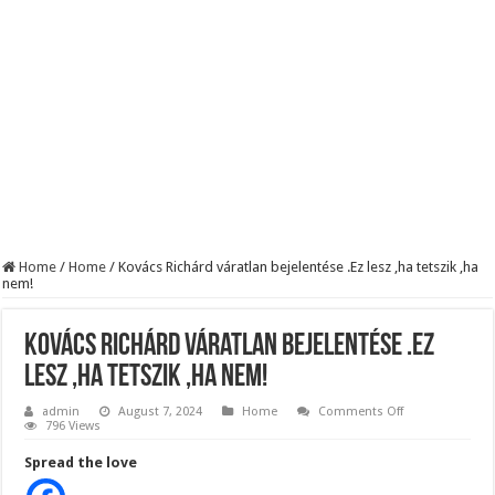
KAPITÁNY ISTVÁN GAZDASÁGI MINISZTER DRÁMAI ÜZENETET KÜLDÖTT
Drámai hír érkezett Szijjártó Péterről !Velkey György László jelentette be ! – erre
FORDULAT: Magyar Péter hirtelen jó hírt jelentett be!
Home
/
Home
/
Kovács Richárd váratlan bejelentése .Ez lesz ,ha tetszik ,ha
nem!
Kovács Richárd váratlan bejelentése .Ez
lesz ,ha tetszik ,ha nem!
on
admin
August 7, 2024
Home
Comments Off
Kovács
796 Views
Richárd
váratlan
Spread the love
bejelentése
.Ez