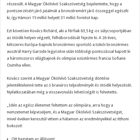
részesült. A Magyar Ökölvívó Szakszövetség bejelentette, hogy a
pontszerzésért járó jutalmát a bronzéremért járó összeggel egészíti
ki, így Hámori 15 millió helyett 31 millió forintot kap.
Ezt követően Kovács Richárd, aki a férfiak 63,5 kg-os súlycsoportjában
az ötödik helyen végzett, felháborodását fejezte ki. A 26 éves,
kétszeres Európa-bajnoki bronzérmes sportoló a tokiói bronzérmes
ausztrál Harry Garside legyőzése után többségi pontozással kapott ki
a háromszoros világbajnok és olimpiai ezüstérmes francia Sofiane
Oumiha ellen.
Kovács szerint a Magyar Ökölvívó Szakszövetség döntése
jelentéktelenné tette az ő bravúros teljesítményét és ötödik helyezését.
Nyilatkozatában még a visszavonulás lehetőségét is felvetette.
„Idén az egész életemet feltettem az olimpiára, arra hogy a
nemzetemet képviseljem, és a Magyar Ökölvívó Szakszövetséget,
mivel éveken keresztül vittem a hátamon az eredményekkel az itthoni
bokszot!
Ott hagytam az állásom!