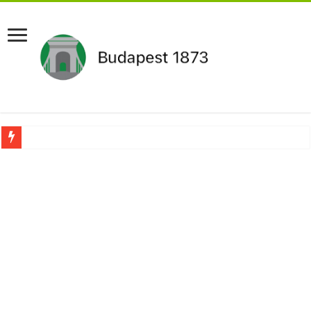
Aláírásgyűjtést indított a DK : dunai duzzasztómű megépítését sürgetik Magyar
Orbán Viktort óriási meglepetés érte amikor megtudta Magyar Péterről az igazság
Nem finomkodott: Megfegyelmezte Dúró Dórát a magyar milliárdos, Felföldi Józ
DRÁMA! Végezni akartak Orbán Viktorral. Vörös parókában és taxisnak öltözve…
Visszatérhet Sulyok Tamás?Mutatjuk:
MOST TÖRTÉNT! Péter Magyar ROBBANÁSSZERŰEN DÜHÖS lett Varga Judit sok
PUTYIN MEGSEMMISÍTŐ ÜZENETET KÜLDÖTT: Macron és von der Leyen pánikba e