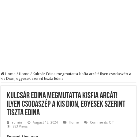
Szijjártó élő adásban semmisítette meg Magyar Pétert – egyetlen mondat elég vol
Teljes a döbbenet! Sajnos ma végül kiderült, hogy igazából miért állt le Paks:
ÉLŐ! RENDKÍVÜLI! Letaglózó hírt kapott az ország! Visszatérhet Sulyok Tamás!
Home
/
Home
/
Kulcsár Edina megmutatta kisfia arcát! Ilyen csodaszép a
kis Dion, egyesek szerint tiszta Edina
Kulcsár Edina megmutatta kisfia arcát!
Ilyen csodaszép a kis Dion, egyesek szerint
tiszta Edina
on
admin
August 12, 2024
Home
Comments Off
Kulcsár
883 Views
Edina
megmutatta
Spread the love