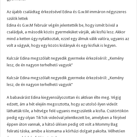
Az újabb családtag érkezésével Edina és G.w.M immáron négyszeres
szülők lettek
Edina és G.w.M február végén jelentették be, hogy ismét bővül a
családjuk, a második közös gyermeküket várják, aki kisfiú lesz. Akkor
mind a ketten úgy nyilatkoztak, ezzel egy álmuk válik valóra, ugyanis az
volt a vágyuk, hogy egy közös kislányuk és egy kisfiuk is legyen.
Kulcsár Edina megszólalt negyedik gyermeke érkezéséről: „Kemény
lesz, de én nagyon terhelhető vagyok”
Kulcsár Edina megszólalt negyedik gyermeke érkezéséről: „Kemény
lesz, de én nagyon terhelhető vagyok”
A babavárást Edina kiegyensúlyozottan és aktívan élte meg. Végig
edzett, ám a hét elején megosztotta, hogy az utolsó ilyen videót
láthatták tőle, a hétvége felé ugyanis megszületik a kisfia. Csütörtökön
pedig egy olyan TikTok-videóval jelentkezett be, amelyben a férjével
éppen úton vannak, a hátsó ülésen pedig ott volt a Mommy Bag
feliratú táska, amibe a kismama a kórházi dolgait pakolta. Vélhetően