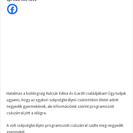
kisfia
arcát!
Ilyen
csodaszép
a
kis
Dion,
egyesek
szerint
tiszta
Edina
Hatalmas a boldogság Kulcsár Edina és G.w.M családjában! Úgy tudjuk
ugyanis, hogy az egykori szépségkirálynő csütörtökön életet adott
negyedik gyermekének, aki információink szerint programozott
császárral jött a világra.
A volt szépségkirálynő programozott császárral szülte meg negyedik
gyermekét