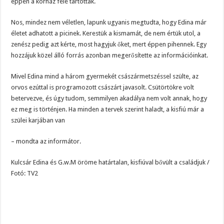
éppen a kórház felé tartottak.
Nos, mindez nem véletlen, lapunk ugyanis megtudta, hogy Edina már
életet adhatott a picinek. Kerestük a kismamát, de nem értük utol, a
zenész pedig azt kérte, most hagyjuk őket, mert éppen pihennek. Egy
hozzájuk közel álló forrás azonban megerősítette az információinkat.
Mivel Edina mind a három gyermekét császármetszéssel szülte, az
orvos ezúttal is programozott császárt javasolt. Csütörtökre volt
betervezve, és úgy tudom, semmilyen akadálya nem volt annak, hogy
ez meg is történjen. Ha minden a tervek szerint haladt, a kisfiú már a
szülei karjában van
– mondta az informátor.
Kulcsár Edina és G.w.M öröme határtalan, kisfiúval bővült a családjuk /
Fotó: TV2