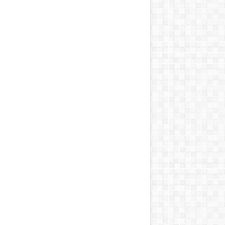
T, A MOSOGATÁST, A BOJLERT…”