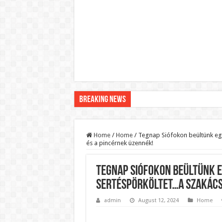
Breaking News
Pár napon belül újra Orbán Viktor lehet a minisztere
Botrányos amit találtak! Ruszin-Szendi Romulusz be
Home
/
Home
/
Tegnap Siófokon beültünk e
és a pincérnek üzennék!
Politikai mélyrepülés: minimálbérre csökkentették Lá
Ítéletet hozott uniós bíróság: 289 milliárd forintot ke
Tegnap Siófokon beültünk 
Óriási a baj ! Dobrev Klára félelmetes dolgot leplezet
sertéspörköltet…A szakács
Magyar Péter azonnal eltávolította Nagy Mártont!
admin
August 12, 2024
Home
Paks hűtővízgondját napok alatt megoldaná egy magy