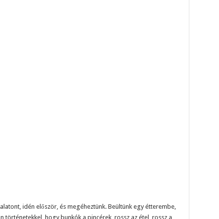
latont, idén először, és megéheztünk. Beültünk egy étterembe,
yan történetekkel, hogy bunkók a pincérek, rossz az étel, rossz a