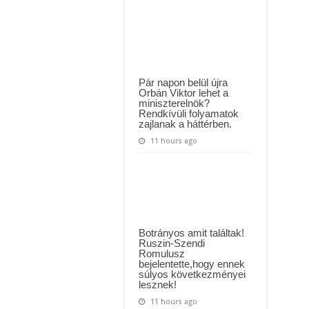
MAI ÜZENETET KÜLDÖTT: “KÉREK MINDENKIT, HOGY HÉTFŐTŐL A MOSÁS
egy
étterembe
megenni
ászló jelentette be ! – erre sajnos nem volt felkészülve az ország !
egy
adag
!
sertéspörköltet…
A
szakácsoknak
és
Pár napon belül újra
a
Orbán Viktor lehet a
pincérnek
miniszterelnök?
üzennék!
Rendkívüli folyamatok
zajlanak a háttérben.
11 hours ago
Botrányos amit találtak!
Ruszin-Szendi
Romulusz
bejelentette,hogy ennek
súlyos következményei
lesznek!
11 hours ago