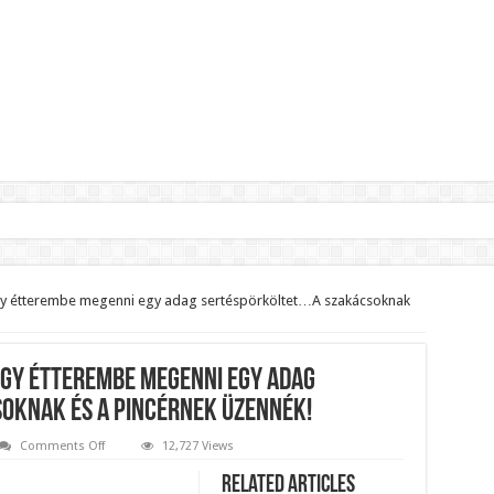
lnök?Rendkívüli folyamatok zajlanak a háttérben.
jelentette,hogy ennek súlyos következményei lesznek!
gy étterembe megenni egy adag sertéspörköltet…A szakácsoknak
zár János fizetését!Mutatjuk:
ll visszafizetni az adó fizetőknek a Fidesz miatt!
egy étterembe megenni egy adag
t le a Fidesz működéséről!
oknak és a pincérnek üzennék!
on
Comments Off
12,727 Views
Tegnap
ar professzor.
Siófokon
Related Articles
beültünk