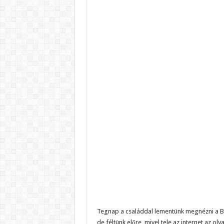
Tegnap a családdal lementünk megnézni a Ba
de féltünk előre, mivel tele az internet az ol