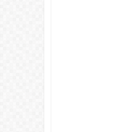
KAPITÁNY ISTVÁN GAZDASÁGI MINISZTER DRÁ
Drámai hír érkezett Szijjártó Péterről !Velkey György L
FORDULAT: Magyar Péter hirtelen jó hírt jelentett be