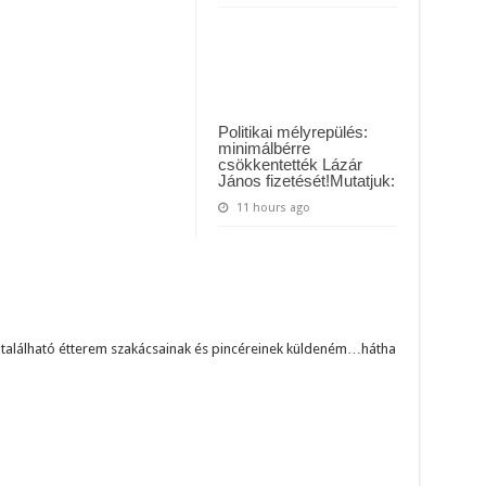
Politikai mélyrepülés:
minimálbérre
csökkentették Lázár
János fizetését!Mutatjuk:
11 hours ago
ton található étterem szakácsainak és pincéreinek küldeném…hátha