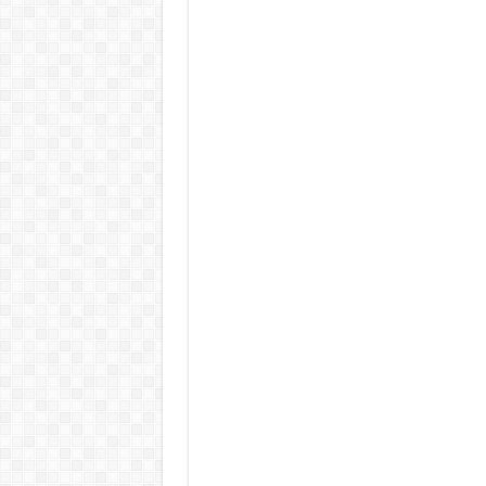
Rendkívüli folyamatok zajlanak a
Életveszélyes fenyegetést kapot