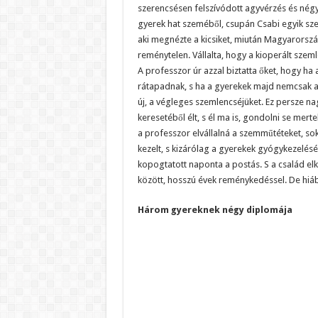
szerencsésen felszívódott agyvérzés és nég
gyerek hat szeméből, csupán Csabi egyik sz
aki megnézte a kicsiket, miután Magyarország
reménytelen. Vállalta, hogy a kioperált szeml
A professzor úr azzal biztatta őket, hogy ha 
rátapadnak, s ha a gyerekek majd nemcsak a f
új, a végleges szemlencséjüket. Ez persze n
keresetéből élt, s él ma is, gondolni se mer
a professzor elvállalná a szemműtéteket, soka
kezelt, s kizárólag a gyerekek gyógykezelésér
kopogtatott naponta a postás. S a család elke
között, hosszú évek reménykedéssel. De hiá
Három gyereknek négy diplomája