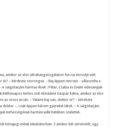
a, amikor az első ultrahangvizsgálaton furcsa mosolyt vett
or úr? – kérdezte szorongva. – Baj éppen nincsen – válaszolta a
 A salgótarjáni hármas ikrek : Péter, Csaba és Evelin édesanyjuk
k.Kéthónapos terhes volt Almádiné Gáspár Edina, amikor az első
re az orvos arcán. – Valami baj van, doktor úr? – kérdezte
a doktor –, csak éppen három gyereket látok. – A salgótarjáni
nyjuk terhességének harmincadik hetében születtek.
Két hónapig voltak inkubátorban. S amikor két sérvműtét, egy