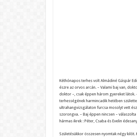
Kéthónapos terhes volt Almádiné Gáspár Edin
észre az orvos arcán. – Valami baj van, dokt
doktor –, csak éppen három gyereket látok. –
terhességének harmincadik hetében születte
ultrahangvizsgálaton furcsa mosolyt vett ész
szorongva. – Baj éppen nincsen – válaszolta 
hármas ikrek : Péter, Csaba és Evelin édesa
Születésükkor összesen nyomtak négy kilót. 