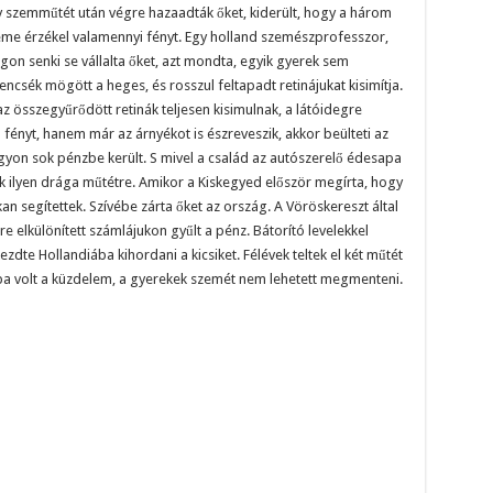
y szemműtét után végre hazaadták őket, kiderült, hogy a három
eme érzékel valamennyi fényt. Egy holland szemészprofesszor,
on senki se vállalta őket, azt mondta, egyik gyerek sem
encsék mögött a heges, és rosszul feltapadt retinájukat kisimítja.
az összegyűrődött retinák teljesen kisimulnak, a látóidegre
ényt, hanem már az árnyékot is észreveszik, akkor beülteti az
agyon sok pénzbe került. S mivel a család az autószerelő édesapa
tek ilyen drága műtétre. Amikor a Kiskegyed először megírta, hogy
n segítettek. Szívébe zárta őket az ország. A Vöröskereszt által
e elkülönített számlájukon gyűlt a pénz. Bátorító levelekkel
zdte Hollandiába kihordani a kicsiket. Félévek teltek el két műtét
ba volt a küzdelem, a gyerekek szemét nem lehetett megmenteni.