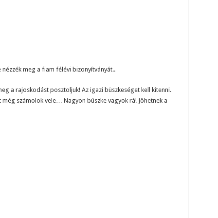
nézzék meg a fiam félévi bizonyítványát..
eg a rajoskodást posztoljuk! Az igazi büszkeséget kell kitenni.
esért még számolok vele… Nagyon büszke vagyok rá! Jöhetnek a