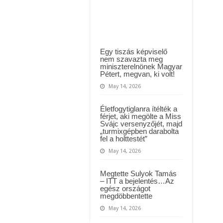
származású,
 háttérben. Pár napon belül újra Orbán Viktor lehet a miniszterelnök? – EZ történt
de
nézzék
t Majka: azonnal lemondta sepsiszentgyörgyi koncertjét
meg
a
fiam
félévi
bizonyítványát..
Egy tiszás képviselő
nem szavazta meg
miniszterelnönek Magyar
Pétert, megvan, ki volt!
May 14, 2026
Életfogytiglanra ítélték a
férjet, aki megölte a Miss
Svájc versenyzőjét, majd
„turmixgépben darabolta
fel a holttestét”
May 14, 2026
Megtette Sulyok Tamás
– ITT a bejelentés…Az
egész országot
megdöbbentette
May 14, 2026