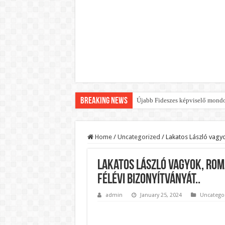
Breaking News
Újabb Fideszes képviselő mondot
Robbanhat az egészségügy egyik 
Döntött a kormány az egészségüg
Home
/
Uncategorized
/
Lakatos László vagyo
Szívmelengető videó: a Magyar 
Lakatos László vagyok, rom
Rendkívüli intézkedések jöhetn
félévi bizonyítványát..
Jön a pénzeső a nyugdíjasoknak!
admin
January 25, 2024
Uncatego
ÉLŐ! RENDKÍVÜLI! Váratlan hír j
BREAKING! Kész, ennyi volt! Ös