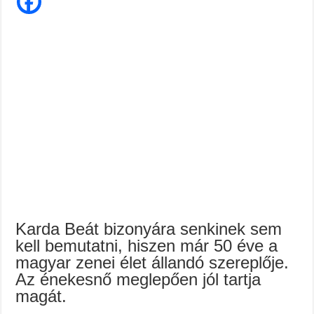
Így
TÓTH ILDIKÓ SOKKOLÓ VALLÁSÁBAN MÉSZÁROSÉK HÁZASSÁGA ÉS ORB
néz
ki
Karda
Gálvölgyi János hatalmas pofont adott Orbán Viktornak!
Bea
teste
Megvan! Dr. Baka András lesz az új köztársasági elnök!
71
évesen
Karda Beát bizonyára senkinek sem
kell bemutatni, hiszen már 50 éve a
magyar zenei élet állandó szereplője.
Az énekesnő meglepően jól tartja
magát.