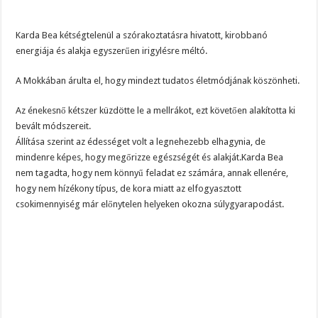
Karda Bea kétségtelenül a szórakoztatásra hivatott, kirobbanó
energiája és alakja egyszerűen irigylésre méltó.
A Mokkában árulta el, hogy mindezt tudatos életmódjának köszönheti.
Az énekesnő kétszer küzdötte le a mellrákot, ezt követően alakította ki
bevált módszereit.
Állítása szerint az édességet volt a legnehezebb elhagynia, de
mindenre képes, hogy megőrizze egészségét és alakját.Karda Bea
nem tagadta, hogy nem könnyű feladat ez számára, annak ellenére,
hogy nem hízékony típus, de kora miatt az elfogyasztott
csokimennyiség már előnytelen helyeken okozna súlygyarapodást.