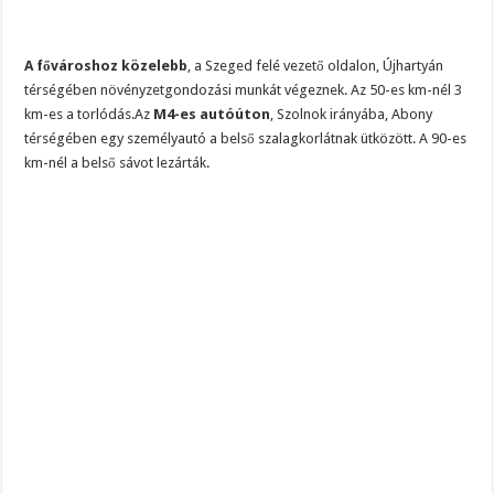
A fővároshoz közelebb
, a Szeged felé vezető oldalon, Újhartyán
térségében növényzetgondozási munkát végeznek. Az 50-es km-nél 3
km-es a torlódás.Az
M4-es autóúton
, Szolnok irányába, Abony
térségében egy személyautó a belső szalagkorlátnak ütközött. A 90-es
km-nél a belső sávot lezárták.