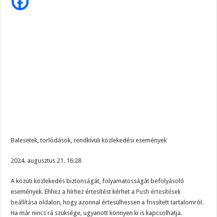
10
Magyar Péter ezt üzente Orbánnak……, ez az eddigi legkeményebb üzenet !
km-
es
a
Tragédia az erőműben! – Kiadták a megrendítő közleményt:
torlódás…..,1
óra
„EZÉRT BESZÉLNEK RÓLA ENNYIEN!” – Magyar Péter kíméletlen válasza Szentki
az
átjutási
idő.
Balesetek, torlódások, rendkívüli közlekedési események
2024. augusztus 21. 16:28
A közúti közlekedés biztonságát, folyamatosságát befolyásoló
események. Ehhez a hírhez értesítést kérhet a
Push értesítések
beállítása
oldalon, hogy azonnal értesülhessen a frissített tartalomról.
Ha már nincs rá szüksége, ugyanott könnyen ki is kapcsolhatja.