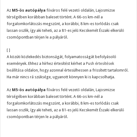
Az
M5-ös autópálya
főváros felé vezető oldalán, Lajosmizse
térségében korábban baleset történt. A 66-os km-nél a
forgalomkorlátozás megszűnt, a korábbi, 8 km-es torlódás csak
lassan oszlik, így aki teheti, az a 81-es jelű Kecskemét Északi elkerülő
csomópontban térjen le a pályáról.
[ ]
A közúti közlekedés biztonságát, folyamatosságát befolyásoló
események. Ehhez a hírhez értesítést kérhet a
Push értesítések
beállítása
oldalon, hogy azonnal értesülhessen a frissített tartalomról.
Ha már nincs rá szüksége, ugyanott könnyen ki is kapcsolhatja.
Az
M5-ös autópálya
főváros felé vezető oldalán, Lajosmizse
térségében korábban baleset történt. A 66-os km-nél a
forgalomkorlátozás megszűnt, a korábbi, 8 km-es torlódás csak
lassan oszlik, így aki teheti, az a 81-es jelű Kecskemét Északi elkerülő
csomópontban térjen le a pályáról.