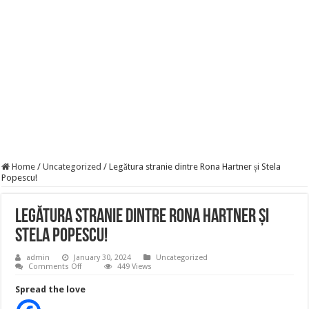
Szijjártó élő adásban semmisítette meg Magyar Pétert – egyetlen mondat elég vol
Teljes a döbbenet! Sajnos ma végül kiderült, hogy igazából miért állt le Paks:
ÉLŐ! RENDKÍVÜLI! Letaglózó hírt kapott az ország! Visszatérhet Sulyok Tamás!
Home
/
Uncategorized
/
Legătura stranie dintre Rona Hartner și Stela
Popescu!
Legătura stranie dintre Rona Hartner și
Stela Popescu!
admin
January 30, 2024
Uncategorized
on
Comments Off
449 Views
Legătura
stranie
Spread the love
dintre
Rona