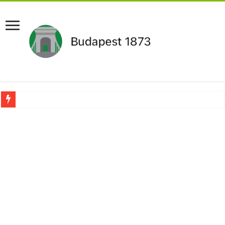
Aláírásgyűjtést indított a DK : dunai duzzasztómű megépítését sürgetik Magyar
Orbán Viktort óriási meglepetés érte amikor megtudta Magyar Péterről az igazság
Nem finomkodott: Megfegyelmezte Dúró Dórát a magyar milliárdos, Felföldi Józ
DRÁMA! Végezni akartak Orbán Viktorral. Vörös parókában és taxisnak öltözve…
Visszatérhet Sulyok Tamás?Mutatjuk:
MOST TÖRTÉNT! Péter Magyar ROBBANÁSSZERŰEN DÜHÖS lett Varga Judit sok
PUTYIN MEGSEMMISÍTŐ ÜZENETET KÜLDÖTT: Macron és von der Leyen pánikba e