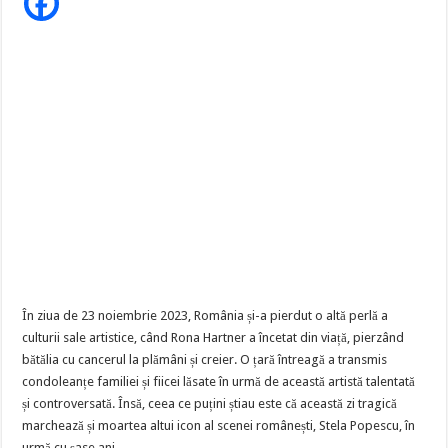
Hartner
și
Stela
Popescu!
În ziua de 23 noiembrie 2023, România și-a pierdut o altă perlă a
culturii sale artistice, când Rona Hartner a încetat din viață, pierzând
bătălia cu cancerul la plămâni și creier. O țară întreagă a transmis
condoleanțe familiei și fiicei lăsate în urmă de această artistă talentată
și controversată. Însă, ceea ce puțini știau este că această zi tragică
marchează și moartea altui icon al scenei românești, Stela Popescu, în
urmă cu șase ani.