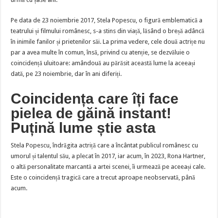
Pe data de 23 noiembrie 2017, Stela Popescu, o figură emblematică a
teatrului și filmului românesc, s-a stins din viață, lăsând o breșă adâncă
în inimile fanilor și prietenilor săi. La prima vedere, cele două actrițe nu
par a avea multe în comun, însă, privind cu atenție, se dezvăluie o
coincidență uluitoare: amândouă au părăsit această lume la aceeași
dată, pe 23 noiembrie, dar în ani diferiți.
Coincidența care îți face
pielea de găină instant!
Puțină lume știe asta
Stela Popescu, îndrăgita actriță care a încântat publicul românesc cu
umorul și talentul său, a plecat în 2017, iar acum, în 2023, Rona Hartner,
o altă personalitate marcantă a artei scenei, îi urmează pe aceeași cale.
Este o coincidență tragică care a trecut aproape neobservată, până
acum.