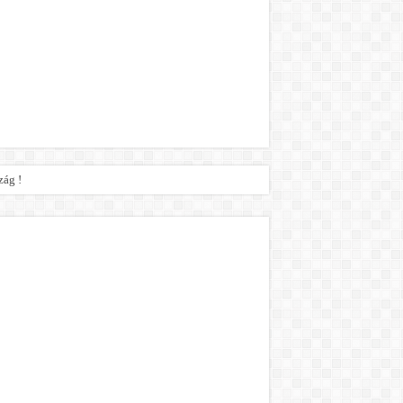
zág !