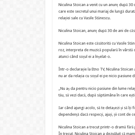
Niculina Stoican a venit cu un anunț după 30 
care este secretul unui mariaj de lungă durat
relației sale cu Vasile Stănescu.
Niculina Stoican, anunț după 30 de ani de căs
Niculina Stoican este căsătorită cu Vasile Stăn
roz, interpreta de muzică populară în vârstă 
atunci când soțul ei a înșelat-o.
Într-o declarație la Etno TV, Niculina Stoican 
nu ar da relația cu soțul ei pe nicio pasiune d
„Nu aș da pentru nicio pasiune din lume relaț
tău, să vezi dacă, după săptămâna în care ești pl
Iar când ajungi acolo, să te detașezi și să îț
dependență dacă respecți, ajuți, ții cont de cel
Niculina Stoican a trecut printr-o dramă fără
În trecut, Niculina Stoican a dezvăluit că mama