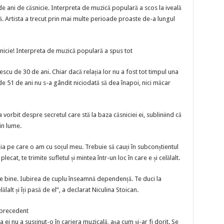
de ani de căsnicie. Interpreta de muzică populară a scos la iveală
ă. Artista a trecut prin mai multe perioade proaste de-a lungul
nicie! Interpreta de muzică populară a spus tot
escu de 30 de ani. Chiar dacă relația lor nu a fost tot timpul una
de 51 de ani nu s-a gândit niciodată să dea înapoi, nici măcar
a vorbit despre secretul care stă la baza căsniciei ei, subliniind că
in lume.
ia pe care o am cu soțul meu. Trebuie să cauți în subconștientul
ecat, te trimite sufletul și mintea într-un loc în care e și celălalt.
i fie bine. Iubirea de cuplu înseamnă dependență. Te duci la
ălalt și îți pasă de el”, a declarat Niculina Stoican.
 precedent
 ei nu a susținut-o în cariera muzicală, așa cum și-ar fi dorit. Se