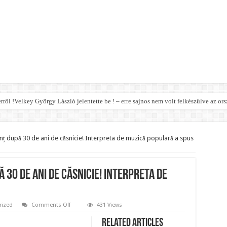
erről !Velkey György László jelentette be ! – erre sajnos nem volt felkészülve az ors
 jó hírt jelentett be!
ormány a nyugdíjhoz: a legkevesebből élők örülhetnek nagyon!
unț după 30 de ani de căsnicie! Interpreta de muzică populară a spus
z jön helyette – Hatalmas a felháborodás az országban:
eal mit Putin ab – Ursula von der Leyen explodiert vor Wut! – bebe
 30 de ani de căsnicie! Interpreta de
elmi jogának felfüggesztését,botrányos dolog derült ki!
t le a parlamentben!
on
rized
Comments Off
431 Views
Niculina
legsúlyosabb ügye: Hegedűs Zsolt feljelentése hatalmas lavinát indíthat el!
Stoican,
Related Articles
anunț