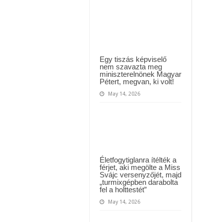
yi várólistákról: Ezt mindenki megérzi majd!
după
30
de
Közút dolgozója vizet adott egy szomjas gólyának!
ani
de
căsnicie!
Interpreta
de
muzică
Egy tiszás képviselő
populară
nem szavazta meg
a
miniszterelnönek Magyar
spus
Pétert, megvan, ki volt!
tot
May 14, 2026
Életfogytiglanra ítélték a
férjet, aki megölte a Miss
Svájc versenyzőjét, majd
„turmixgépben darabolta
fel a holttestét”
May 14, 2026