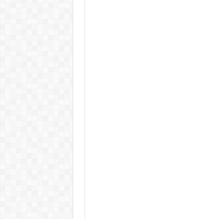
Döntött a kormány az egészségüg
Szívmelengető videó: a Magyar 