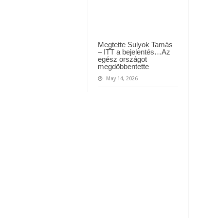
Megtette Sulyok Tamás
– ITT a bejelentés…Az
egész országot
megdöbbentette
May 14, 2026