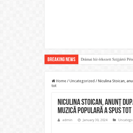
Breaking News
Drámai hír érkezett Szijjártó Pét
FORDULAT: Magyar Péter hirtelen
Döntés született:Hozzányúl a k
Home
/
Uncategorized
/
Niculina Stoican, an
tot
RENDKÍVÜLI! Kivonul a Tesco, e
Orbán schließt geheimen MEGA-D
Niculina Stoican, anunț după
Kezdeményezték Pócs János ment
muzică populară a spus tot
Újabb Fideszes képviselő mondot
admin
January 30, 2024
Uncatego
Robbanhat az egészségügy egyik 