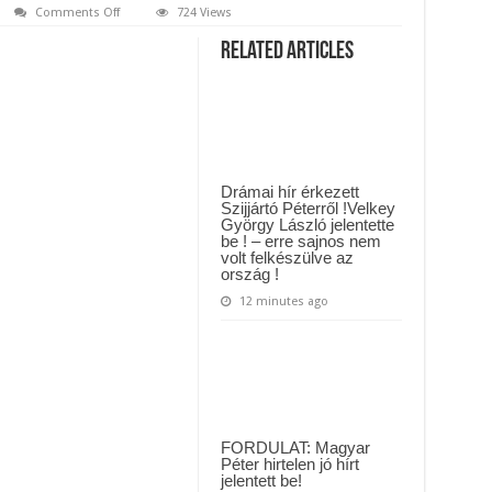
yi várólistákról: Ezt mindenki megérzi majd!
on
Comments Off
724 Views
Ma
elvették
Közút dolgozója vizet adott egy szomjas gólyának!
Related Articles
tőlem
a
legdrágábbat…
Sokkoló
tragédia!
Mély
fájdalommal
tudatom,
hogy
szeretett
Drámai hír érkezett
gyermekemet
Szijjártó Péterről !Velkey
ma
György László jelentette
a
be ! – erre sajnos nem
metró
elé
volt felkészülve az
lökték..
ország !
🕯
12 minutes ago
–
RÉSZLETEK:
FORDULAT: Magyar
Péter hirtelen jó hírt
jelentett be!