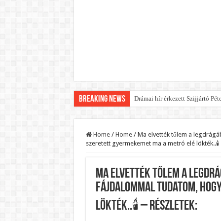
Breaking News
Drámai hír érkezett Szijjártó Pét
FORDULAT: Magyar Péter hirtelen
Döntés született:Hozzányúl a k
Home
/
Home
/
Ma elvették tőlem a legdrág
szeretett gyermekemet ma a metró elé lökték..🕯
RENDKÍVÜLI! Kivonul a Tesco, e
Orbán schließt geheimen MEGA-D
Ma elvették tőlem a legdrá
Kezdeményezték Pócs János ment
fájdalommal tudatom, hogy
Újabb Fideszes képviselő mondot
lökték..🕯 – RÉSZLETEK:
Robbanhat az egészségügy egyik 