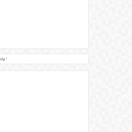
zág !