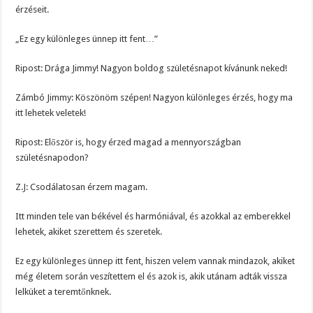
érzéseit.
„Ez egy különleges ünnep itt fent…”
Ripost: Drága Jimmy! Nagyon boldog születésnapot kívánunk neked!
Zámbó Jimmy: Köszönöm szépen! Nagyon különleges érzés, hogy ma
itt lehetek veletek!
Ripost: Először is, hogy érzed magad a mennyországban
születésnapodon?
Z.J: Csodálatosan érzem magam.
Itt minden tele van békével és harmóniával, és azokkal az emberekkel
lehetek, akiket szerettem és szeretek.
Ez egy különleges ünnep itt fent, hiszen velem vannak mindazok, akiket
még életem során veszítettem el és azok is, akik utánam adták vissza
lelküket a teremtőnknek.