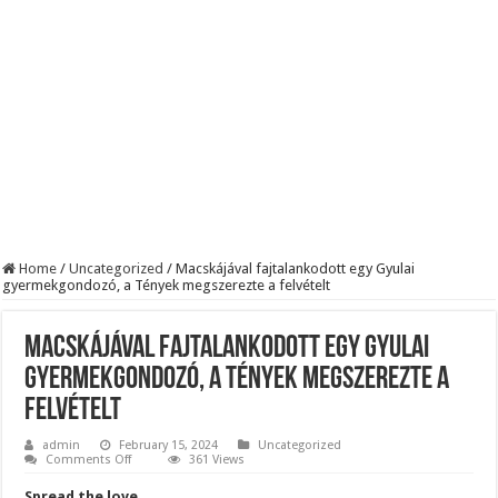
KAPITÁNY ISTVÁN GAZDASÁGI MINISZTER DRÁMAI ÜZENETET KÜLDÖTT
Drámai hír érkezett Szijjártó Péterről !Velkey György László jelentette be ! – erre
FORDULAT: Magyar Péter hirtelen jó hírt jelentett be!
Home
/
Uncategorized
/
Macskájával fajtalankodott egy Gyulai
gyermekgondozó, a Tények megszerezte a felvételt
Macskájával fajtalankodott egy Gyulai
gyermekgondozó, a Tények megszerezte a
felvételt
admin
February 15, 2024
Uncategorized
on
Comments Off
361 Views
Macskájával
fajtalankodott
Spread the love