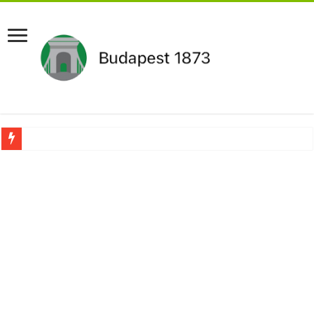
Pár napon belül újra Orbán Viktor lehet a miniszterelnök?Rendkívüli folyamatok 
Botrányos amit találtak! Ruszin-Szendi Romulusz bejelentette,hogy ennek súly
Politikai mélyrepülés: minimálbérre csökkentették Lázár János fizetését!Mutatju
Ítéletet hozott uniós bíróság: 289 milliárd forintot kell visszafizetni az adó fizet
Óriási a baj ! Dobrev Klára félelmetes dolgot leplezett le a Fidesz működéséről!
Magyar Péter azonnal eltávolította Nagy Mártont!
Paks hűtővízgondját napok alatt megoldaná egy magyar professzor.