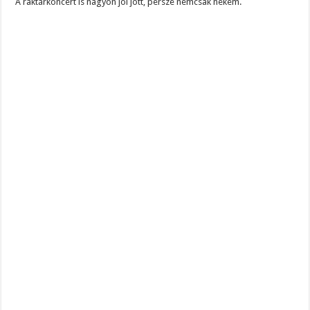
A raktárkoncert is nagyon jól jött, persze nemcsak nekem.