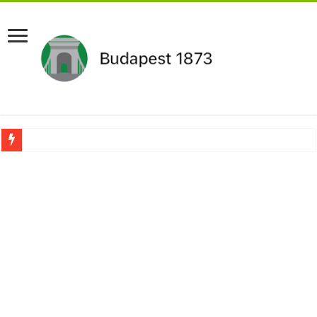
Újabb Fideszes képviselő mondott le a parlamentben!
Robbanhat az egészségügy egyik legsúlyosabb ügye: Hegedűs Zsolt feljelentése h
Döntött a kormány az egészségügyi várólistákról: Ezt mindenki megérzi majd!
Szívmelengető videó: a Magyar Közút dolgozója vizet adott egy szomjas gólyán
Rendkívüli intézkedések jöhetnek a boltoknál az energiaválság miatt: – MUTA
Jön a pénzeső a nyugdíjasoknak! Itt a pontos összeg és a kormány döntése!
ÉLŐ! RENDKÍVÜLI! Váratlan hír jött Paksról – Azonnal meg kellett tenni!