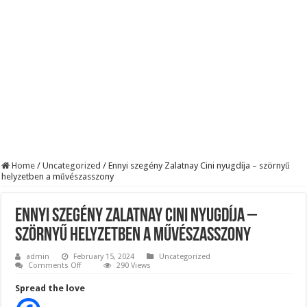
BREAKING! Kész, ennyi volt! Összeomlott a Fidesz – Durva, ami most történi
Rendkívüli folyamatok zajlanak a háttérben. Pár napon belül újra Orbán Viktor le
Életveszélyes fenyegetést kapott Majka: azonnal lemondta sepsiszentgyörgyi ko
Home
/
Uncategorized
/
Ennyi szegény Zalatnay Cini nyugdíja – szörnyű
helyzetben a művészasszony
Ennyi szegény Zalatnay Cini nyugdíja –
szörnyű helyzetben a művészasszony
admin
February 15, 2024
Uncategorized
on
Comments Off
290 Views
Ennyi
szegény
Spread the love
Zalatnay
Cini