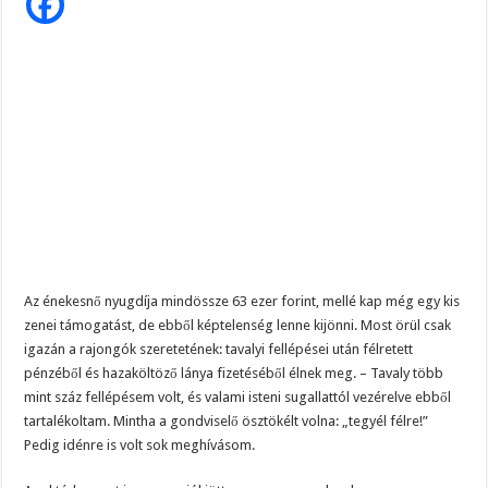
nyugdíja
–
szörnyű
helyzetben
a
művészasszony
Az énekesnő nyugdíja mindössze 63 ezer forint, mellé kap még egy kis
zenei támogatást, de ebből képtelenség lenne kijönni. Most örül csak
igazán a rajongók szeretetének: tavalyi fellépései után félretett
pénzéből és hazaköltöző lánya fizetéséből élnek meg. – Tavaly több
mint száz fellépésem volt, és valami isteni sugallattól vezérelve ebből
tartalékoltam. Mintha a gondviselő ösztökélt volna: „tegyél félre!”
Pedig idénre is volt sok meghívásom.