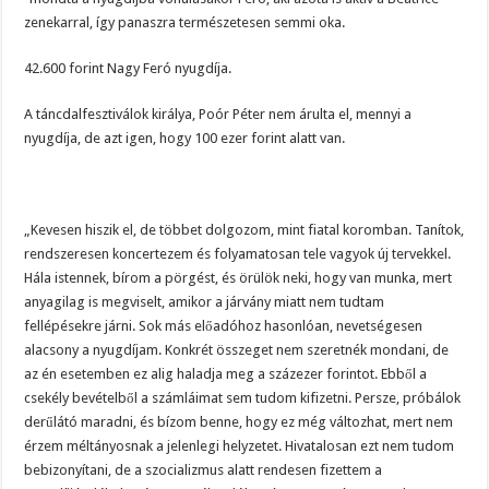
zenekarral, így panaszra természetesen semmi oka.
42.600 forint Nagy Feró nyugdíja.
A táncdalfesztiválok királya, Poór Péter nem árulta el, mennyi a
nyugdíja, de azt igen, hogy 100 ezer forint alatt van.
„Kevesen hiszik el, de többet dolgozom, mint fiatal koromban. Tanítok,
rendszeresen koncertezem és folyamatosan tele vagyok új tervekkel.
Hála istennek, bírom a pörgést, és örülök neki, hogy van munka, mert
anyagilag is megviselt, amikor a járvány miatt nem tudtam
fellépésekre járni. Sok más előadóhoz hasonlóan, nevetségesen
alacsony a nyugdíjam. Konkrét összeget nem szeretnék mondani, de
az én esetemben ez alig haladja meg a százezer forintot. Ebből a
csekély bevételből a számláimat sem tudom kifizetni. Persze, próbálok
derűlátó maradni, és bízom benne, hogy ez még változhat, mert nem
érzem méltányosnak a jelenlegi helyzetet. Hivatalosan ezt nem tudom
bebizonyítani, de a szocializmus alatt rendesen fizettem a