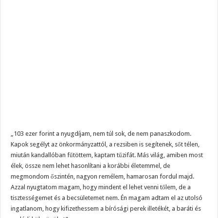
„103 ezer forint a nyugdíjam, nem túl sok, de nem panaszkodom.
Kapok segélyt az önkormányzattól, a rezsiben is segítenek, sőt télen,
miután kandallóban fűtöttem, kaptam tűzifát. Más világ, amiben most
élek, össze nem lehet hasonlítani a korábbi életemmel, de
megmondom őszintén, nagyon remélem, hamarosan fordul majd.
Azzal nyugtatom magam, hogy mindent el lehet venni tőlem, de a
tisztességemet és a becsületemet nem. Én magam adtam el az utolsó
ingatlanom, hogy kifizethessem a bírósági perek illetékét, a baráti és