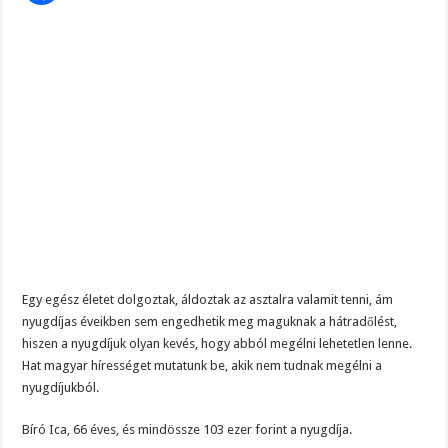
Magyar Péter ezt üzente Orbánnak……, ez az eddigi legkeményebb üzenet !
Tragédia az erőműben! – Kiadták a megrendítő közleményt:
„EZÉRT BESZÉLNEK RÓLA ENNYIEN!” – Magyar Péter kíméletlen válasza Szentki
Egy egész életet dolgoztak, áldoztak az asztalra valamit tenni, ám
nyugdíjas éveikben sem engedhetik meg maguknak a hátradőlést,
hiszen a nyugdíjuk olyan kevés, hogy abból megélni lehetetlen lenne.
Hat magyar hírességet mutatunk be, akik nem tudnak megélni a
nyugdíjukból.
Bíró Ica, 66 éves, és mindössze 103 ezer forint a nyugdíja.