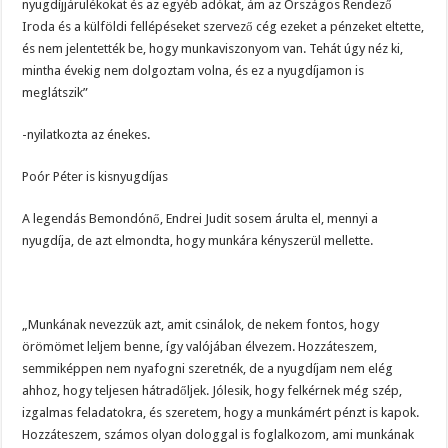
nyugdíjjárulékokat és az egyéb adókat, ám az Országos Rendező
Iroda és a külföldi fellépéseket szervező cég ezeket a pénzeket eltette,
és nem jelentették be, hogy munkaviszonyom van. Tehát úgy néz ki,
mintha évekig nem dolgoztam volna, és ez a nyugdíjamon is
meglátszik”
-nyilatkozta az énekes.
Poór Péter is kisnyugdíjas
A legendás Bemondónő, Endrei Judit sosem árulta el, mennyi a
nyugdíja, de azt elmondta, hogy munkára kényszerül mellette.
„Munkának nevezzük azt, amit csinálok, de nekem fontos, hogy
örömömet leljem benne, így valójában élvezem. Hozzáteszem,
semmiképpen nem nyafogni szeretnék, de a nyugdíjam nem elég
ahhoz, hogy teljesen hátradőljek. Jólesik, hogy felkérnek még szép,
izgalmas feladatokra, és szeretem, hogy a munkámért pénzt is kapok.
Hozzáteszem, számos olyan dologgal is foglalkozom, ami munkának