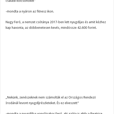
családi kölcsönöket”
-mondta a nyáron az fitnesz ikon.
Nagy Feró, a nemzet csótánya 2017-ben lett nyugdíjas és amit kézhez
kap havonta, az döbbenetesen kevés, mindössze 42.600 forint.
„Nekünk, zenészeknek nem számolták el az Országos Rendező
Irodánál levont nyugdíjrészleteket. És ez elveszett”
-mondta a nyugdíjba vonulásakor Feró, aki azóta is aktív a Beatrice