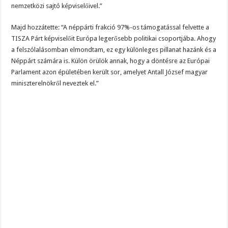
nemzetközi sajtó képviselőivel.”
Majd hozzátette: “A néppárti frakció 97%-os támogatással felvette a
TISZA Párt képviselőit Európa legerősebb politikai csoportjába. Ahogy
a felszólalásomban elmondtam, ez egy különleges pillanat hazánk és a
Néppárt számára is. Külön örülök annak, hogy a döntésre az Európai
Parlament azon épületében került sor, amelyet Antall József magyar
miniszterelnökről neveztek el.”