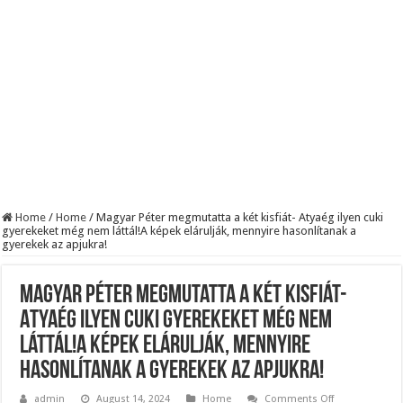
Szijjártó élő adásban semmisítette meg Magyar Pétert – egyetlen mondat elég vol
Teljes a döbbenet! Sajnos ma végül kiderült, hogy igazából miért állt le Paks:
ÉLŐ! RENDKÍVÜLI! Letaglózó hírt kapott az ország! Visszatérhet Sulyok Tamás!
Home
/
Home
/
Magyar Péter megmutatta a két kisfiát- Atyaég ilyen cuki
gyerekeket még nem láttál!A képek elárulják, mennyire hasonlítanak a
gyerekek az apjukra!
Magyar Péter megmutatta a két kisfiát-
Atyaég ilyen cuki gyerekeket még nem
láttál!A képek elárulják, mennyire
hasonlítanak a gyerekek az apjukra!
on
admin
August 14, 2024
Home
Comments Off