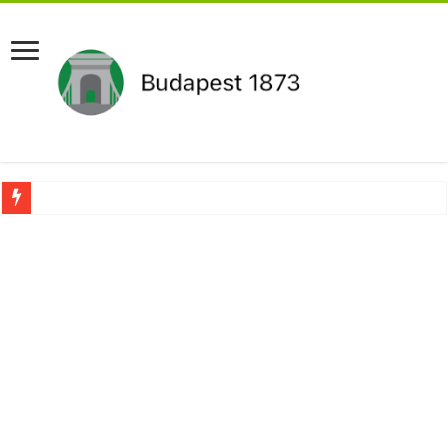
Aláírásgyűjtést indított a DK : dunai duzzasztómű megépítését sürgetik Magyar
Orbán Viktort óriási meglepetés érte amikor megtudta Magyar Péterről az igazság
Nem finomkodott: Megfegyelmezte Dúró Dórát a magyar milliárdos, Felföldi Józ
DRÁMA! Végezni akartak Orbán Viktorral. Vörös parókában és taxisnak öltözve…
Visszatérhet Sulyok Tamás?Mutatjuk:
MOST TÖRTÉNT! Péter Magyar ROBBANÁSSZERŰEN DÜHÖS lett Varga Judit sok
PUTYIN MEGSEMMISÍTŐ ÜZENETET KÜLDÖTT: Macron és von der Leyen pánikba e