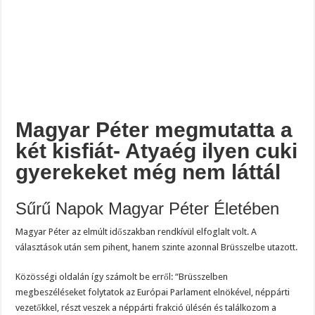
Magyar Péter megmutatta a
két kisfiát- Atyaég ilyen cuki
gyerekeket még nem láttál
Sűrű Napok Magyar Péter Életében
Magyar Péter az elmúlt időszakban rendkívül elfoglalt volt. A
választások után sem pihent, hanem szinte azonnal Brüsszelbe utazott.
Közösségi oldalán így számolt be erről: “Brüsszelben
megbeszéléseket folytatok az Európai Parlament elnökével, néppárti
vezetőkkel, részt veszek a néppárti frakció ülésén és találkozom a