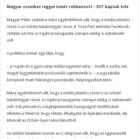
Magyar szombat reggel ismét robbantott – EZT kaptuk tőle
Magyar Péter számára mára egyértelművé vált, hogy a média jelentős
része is az orbáni hatalomgyár része. A Tisza Párt alelnöke Facebook-
oldalán azt írta: a rogáni propaganda szerepe eddig is nyilvánvaló
volt.
A politikus immár úgy látja, hogy
– a rogáni és a gyurcsányi média egymást idézi, – beállt a sorba sok,
magát függetlenként pozícionáló sajtótermék is, – a jogszabályi
környezet miatt felesleges pereskedni, helyreigazítást kérni.
Mára egyértelművé vált, hogy a média jelentős része is az orbáni
hatalomgyár része. A rogáni propaganda szerepe eddig is nyilvánvaló
volt. Sok pénzzel és a legképtelenebb hazugságok ismétlésével
elhitetni a fehérről, hogy fekete. Elhallgatni és lejáratni mindenkit, aki
kibeszél az Orbán-Gyurcsány kánonból.
Az utóbbi hetekben viszont az is világossá vált, hogy az úgynevezett