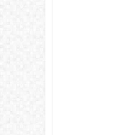
KAPITÁNY ISTVÁN GAZDASÁGI MINISZTER DRÁ
Drámai hír érkezett Szijjártó Péterről !Velkey György L
FORDULAT: Magyar Péter hirtelen jó hírt jelentett be