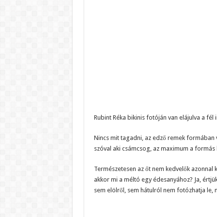
Rubint Réka bikinis fotóján van elájulva a fél 
Nincs mit tagadni, az edző remek formában v
szóval aki csámcsog, az maximum a formás h
Természetesen az őt nem kedvelők azonnal 
akkor mi a méltó egy édesanyához? Ja, értjük
sem elölről, sem hátulról nem fotózhatja le, 