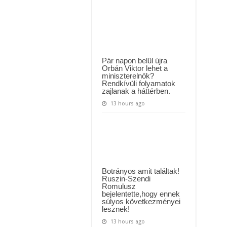
MAI ÜZENETET KÜLDÖTT: “KÉREK MINDENKIT, HOGY HÉTFŐTŐL A MOSÁS
legszebb
nőjének
bikinis
ászló jelentette be ! – erre sajnos nem volt felkészülve az ország !
fotóján
ámul
!
a
fél
internet!
Még
Pár napon belül újra
a
Orbán Viktor lehet a
rajongók
miniszterelnök?
álla
Rendkívüli folyamatok
is
leesett,
zajlanak a háttérben.
attól,
amit
13 hours ago
láttak
Botrányos amit találtak!
Ruszin-Szendi
Romulusz
bejelentette,hogy ennek
súlyos következményei
lesznek!
13 hours ago