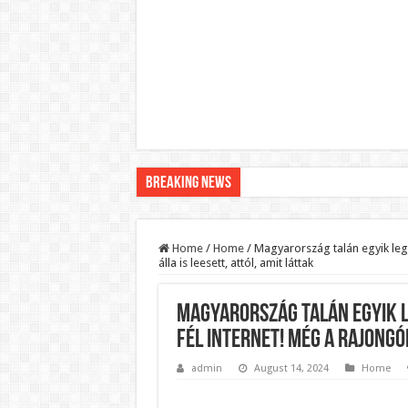
Breaking News
Pár napon belül újra Orbán Viktor lehet a minisztere
Botrányos amit találtak! Ruszin-Szendi Romulusz be
Home
/
Home
/
Magyarország talán egyik legs
álla is leesett, attól, amit láttak
Politikai mélyrepülés: minimálbérre csökkentették Lá
Ítéletet hozott uniós bíróság: 289 milliárd forintot ke
Magyarország talán egyik l
Óriási a baj ! Dobrev Klára félelmetes dolgot leplezet
fél internet! Még a rajongók
Magyar Péter azonnal eltávolította Nagy Mártont!
admin
August 14, 2024
Home
Paks hűtővízgondját napok alatt megoldaná egy magy