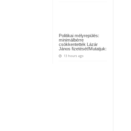
Politikai mélyrepülés:
minimálbérre
csökkentették Lázár
János fizetését!Mutatjuk:
13 hours ago