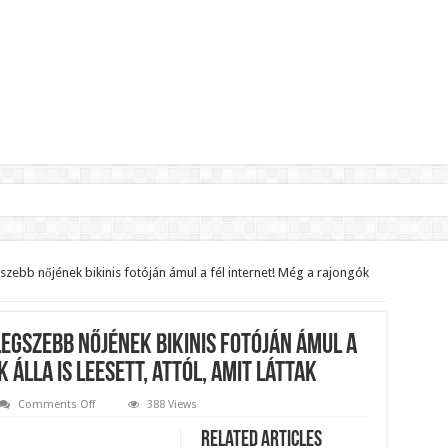
lnök?Rendkívüli folyamatok zajlanak a háttérben.
jelentette,hogy ennek súlyos következményei lesznek!
zebb nőjének bikinis fotóján ámul a fél internet! Még a rajongók
zár János fizetését!Mutatjuk:
ll visszafizetni az adó fizetőknek a Fidesz miatt!
egszebb nőjének bikinis fotóján ámul a
t le a Fidesz működéséről!
 álla is leesett, attól, amit láttak
on
Comments Off
388 Views
Magyarország
ar professzor.
talán
Related Articles
egyik