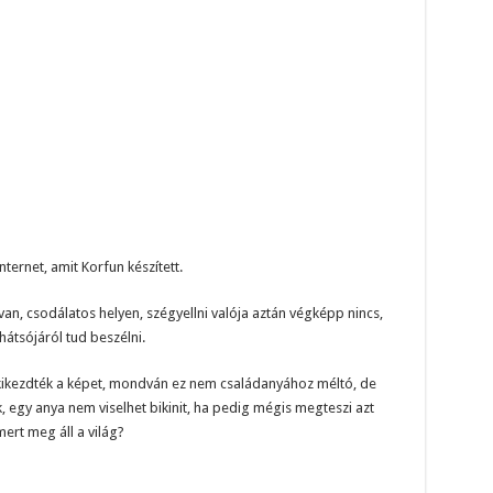
internet, amit Korfun készített.
an, csodálatos helyen, szégyellni valója aztán végképp nincs,
átsójáról tud beszélni.
kikezdték a képet, mondván ez nem családanyához méltó, de
, egy anya nem viselhet bikinit, ha pedig mégis megteszi azt
mert meg áll a világ?