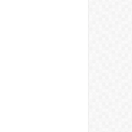
T, A MOSOGATÁST, A BOJLERT…”