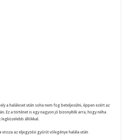
ely a haláleset után soha nem fog beteljesülni, éppen ezért az
tán. Ez a történet is egy nagyon jó bizonyíték arra, hogy néha
 legközelebb állókkal.
 vissza az eljegyzési gyűrűt vőlegénye halála után