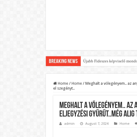
Breaking News
Újabb Fideszes képviselő mondot
Robbanhat az egészségügy egyik 
Döntött a kormány az egészségüg
Home
/
Home
/
Meghalt a vőlegényem.. az any
el szegényt..
Szívmelengető videó: a Magyar 
Rendkívüli intézkedések jöhetn
Meghalt a vőlegényem.. az a
Jön a pénzeső a nyugdíjasoknak!
eljegyzési gyűrűt..még alig
ÉLŐ! RENDKÍVÜLI! Váratlan hír j
admin
August 7, 2024
Home
BREAKING! Kész, ennyi volt! Ös