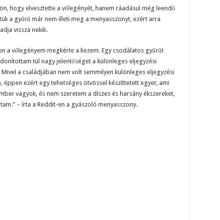
djön, hogy elvesztette a vőlegényét, hanem ráadásul még leendő
tük a gyűrű már nem illeti meg a menyasszonyt, ezért arra
adja vissza nekik.
en a vőlegényem megkérte a kezem. Egy csodálatos gyűrűt
donítottam túl nagy jelentőséget a különleges eljegyzési
 Mivel a családjában nem volt semmilyen különleges eljegyzési
éppen ezért egy tehetséges ötvössel készíttetett egyet, ami
ember vagyok, és nem szeretem a díszes és harsány ékszereket,
ádtam.” – írta a Reddit-en a gyászoló menyasszony.