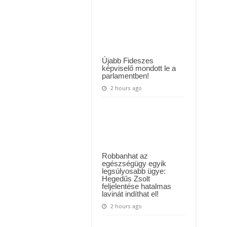
 háttérben. Pár napon belül újra Orbán Viktor lehet a miniszterelnök? – EZ történt
az
anyósom
pedig
t Majka: azonnal lemondta sepsiszentgyörgyi koncertjét
követeli
vissza
az
eljegyzési
gyűrűt..még
alig
Újabb Fideszes
temettük
képviselő mondott le a
el
parlamentben!
szegényt..
2 hours ago
Robbanhat az
egészségügy egyik
legsúlyosabb ügye:
Hegedűs Zsolt
feljelentése hatalmas
lavinát indíthat el!
2 hours ago