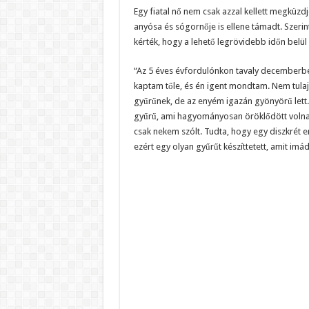
Egy fiatal nő nem csak azzal kellett megküz
anyósa és sógornője is ellene támadt. Szerin
kérték, hogy a lehető legrövidebb időn belül 
“Az 5 éves évfordulónkon tavaly decemberb
kaptam tőle, és én igent mondtam. Nem tulaj
gyűrűnek, de az enyém igazán gyönyörű lett.
gyűrű, ami hagyományosan öröklődött volna, 
csak nekem szólt. Tudta, hogy egy diszkrét 
ezért egy olyan gyűrűt készíttetett, amit im