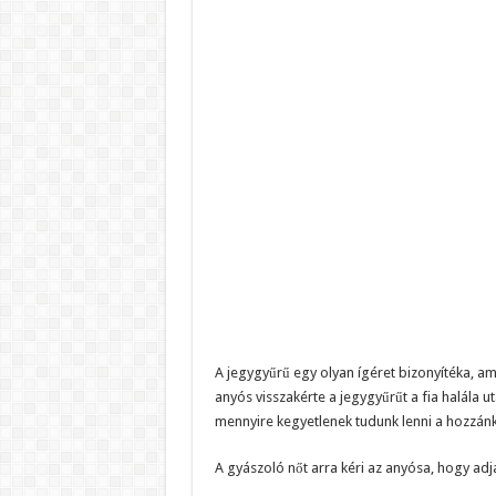
A jegygyűrű egy olyan ígéret bizonyítéka, am
anyós visszakérte a jegygyűrűt a fia halála u
mennyire kegyetlenek tudunk lenni a hozzánk
A gyászoló nőt arra kéri az anyósa, hogy adja