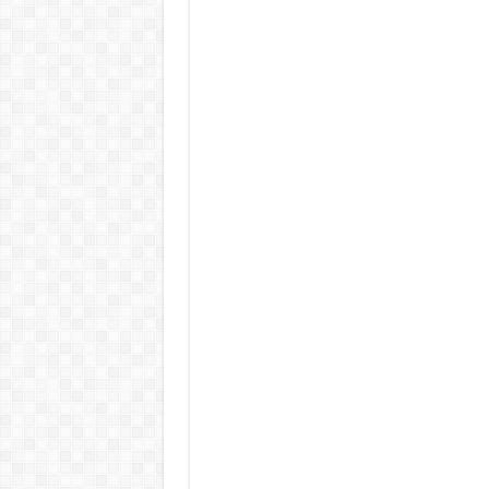
Rendkívüli folyamatok zajlanak a
Életveszélyes fenyegetést kapot