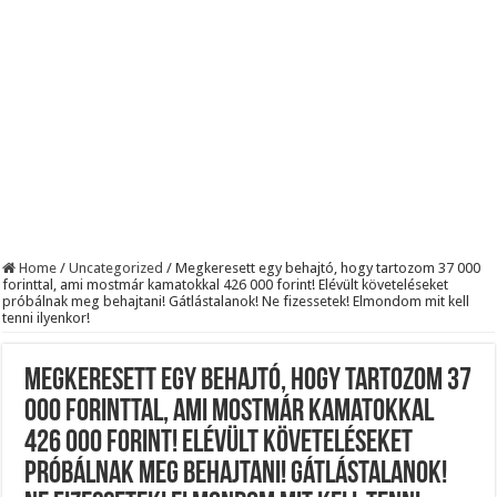
Robbanhat az egészségügy egyik legsúlyosabb ügye: Hegedűs Zsolt feljelentése h
Döntött a kormány az egészségügyi várólistákról: Ezt mindenki megérzi majd!
Szívmelengető videó: a Magyar Közút dolgozója vizet adott egy szomjas gólyán
Home
/
Uncategorized
/
Megkeresett egy behajtó, hogy tartozom 37 000
forinttal, ami mostmár kamatokkal 426 000 forint! Elévült követeléseket
próbálnak meg behajtani! Gátlástalanok! Ne fizessetek! Elmondom mit kell
tenni ilyenkor!
Megkeresett egy behajtó, hogy tartozom 37
000 forinttal, ami mostmár kamatokkal
426 000 forint! Elévült követeléseket
próbálnak meg behajtani! Gátlástalanok!