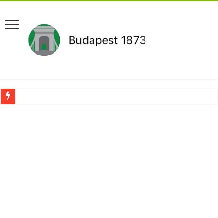
Drámai hír érkezett Szijjártó Péterről !Velkey György László jelentette be ! – erre
FORDULAT: Magyar Péter hirtelen jó hírt jelentett be!
Döntés született:Hozzányúl a kormány a nyugdíjhoz: a legkevesebből élők örül
RENDKÍVÜLI! Kivonul a Tesco, ez jön helyette – Hatalmas a felháborodás az or
Orbán schließt geheimen MEGA-Deal mit Putin ab – Ursula von der Leyen explod
Kezdeményezték Pócs János mentelmi jogának felfüggesztését,botrányos dolog d
Újabb Fideszes képviselő mondott le a parlamentben!