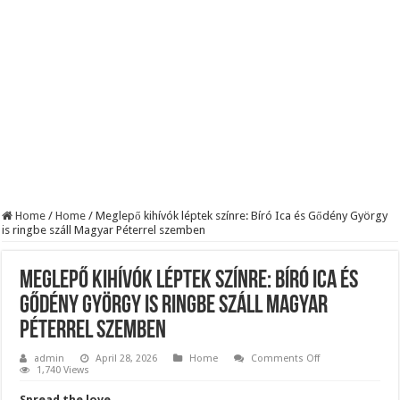
Szijjártó élő adásban semmisítette meg Magyar Pétert – egyetlen mondat elég vol
Teljes a döbbenet! Sajnos ma végül kiderült, hogy igazából miért állt le Paks:
ÉLŐ! RENDKÍVÜLI! Letaglózó hírt kapott az ország! Visszatérhet Sulyok Tamás!
Home
/
Home
/
Meglepő kihívók léptek színre: Bíró Ica és Gődény György
is ringbe száll Magyar Péterrel szemben
Meglepő kihívók léptek színre: Bíró Ica és
Gődény György is ringbe száll Magyar
Péterrel szemben
on
admin
April 28, 2026
Home
Comments Off
Meglepő
1,740 Views
kihívók
léptek
Spread the love