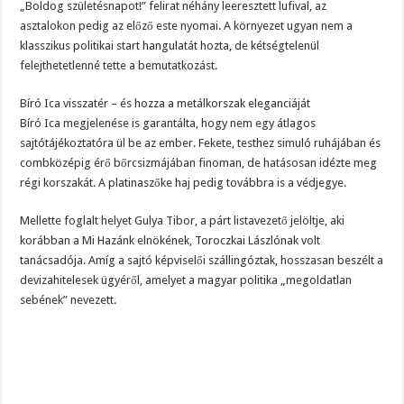
„Boldog születésnapot!” felirat néhány leeresztett lufival, az
asztalokon pedig az előző este nyomai. A környezet ugyan nem a
klasszikus politikai start hangulatát hozta, de kétségtelenül
felejthetetlenné tette a bemutatkozást.
Bíró Ica visszatér – és hozza a metálkorszak eleganciáját
Bíró Ica megjelenése is garantálta, hogy nem egy átlagos
sajtótájékoztatóra ül be az ember. Fekete, testhez simuló ruhájában és
combközépig érő bőrcsizmájában finoman, de hatásosan idézte meg
régi korszakát. A platinaszőke haj pedig továbbra is a védjegye.
Mellette foglalt helyet Gulya Tibor, a párt listavezető jelöltje, aki
korábban a Mi Hazánk elnökének, Toroczkai Lászlónak volt
tanácsadója. Amíg a sajtó képviselői szállingóztak, hosszasan beszélt a
devizahitelesek ügyéről, amelyet a magyar politika „megoldatlan
sebének” nevezett.