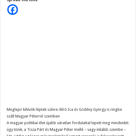
színre:
Bíró
Ica
és
Gődény
György
is
ringbe
száll
Magyar
Péterrel
szemben
Meglepő kihívók léptek színre: Bíró Ica és Gődény György is ringbe
száll Magyar Péterrel szemben
A magyar politikai élet újabb váratlan fordulattal lepett meg mindenkit:
úgy tűnik, a Tisza Párt és Magyar Péter mellé – vagy inkább szembe –