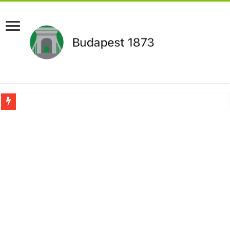
Aláírásgyűjtést indított a DK : dunai duzzasztómű megépítését sürgetik Magyar
Orbán Viktort óriási meglepetés érte amikor megtudta Magyar Péterről az igazság
Nem finomkodott: Megfegyelmezte Dúró Dórát a magyar milliárdos, Felföldi Józ
DRÁMA! Végezni akartak Orbán Viktorral. Vörös parókában és taxisnak öltözve…
Visszatérhet Sulyok Tamás?Mutatjuk:
MOST TÖRTÉNT! Péter Magyar ROBBANÁSSZERŰEN DÜHÖS lett Varga Judit sok
PUTYIN MEGSEMMISÍTŐ ÜZENETET KÜLDÖTT: Macron és von der Leyen pánikba e