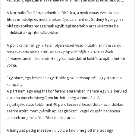
két, eddig egészen más területekről ismert szereplő is felsorakozott.
A Normális Élet Pártja színeiben Bíró Ica, a nyolcvanas évek ikonikus
fitneszmodellje és metálénekesnője, valamint dr. Gődény György, az
oltásszkeptikus mozgalmak egyik legismertebb arca jelentette be
indulását az áprilisi választáson.
A politikai térfél így hirtelen olyan képet kezd mutatni, mintha valaki
összekeverte volna a ’80-as évek popkultúráját a 2020-as évek
járványvitáival – és mindezt egy kampánykörút koktélrázójába öntötte
volna.
Egy pince, egy késés és egy “Boldog születésnapot!” – így startolt a
kampány
A párt nem egy elegáns konferenciateremben, hanem egy VII. kerületi
kocsma pincehelyiségében hirdette meg az indulást. A
sajtótájékoztató több mint 40 perc késéssel kezdődött – az indoklás
szerint azért, mert „várták az újságírókat”. Végül csupán néhányan
jelentek meg, köztük a Blikk munkatársai.
A hangulat pedig mesébe illő volt: a falon még ott maradt egy