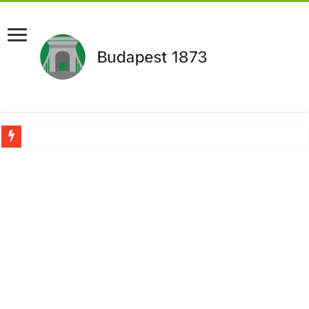
Aláírásgyűjtést indított a DK : dunai duzzasztómű megépítését sürgetik Magyar
Orbán Viktort óriási meglepetés érte amikor megtudta Magyar Péterről az igazság
Nem finomkodott: Megfegyelmezte Dúró Dórát a magyar milliárdos, Felföldi Józ
DRÁMA! Végezni akartak Orbán Viktorral. Vörös parókában és taxisnak öltözve…
Visszatérhet Sulyok Tamás?Mutatjuk:
MOST TÖRTÉNT! Péter Magyar ROBBANÁSSZERŰEN DÜHÖS lett Varga Judit sok
PUTYIN MEGSEMMISÍTŐ ÜZENETET KÜLDÖTT: Macron és von der Leyen pánikba e