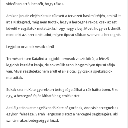
videóban arról beszélt, hogy rákos.
Amikor január elején Katalin túlesett a tervezett hasi műtétjén, amiről itt
írt a Kiskegyed, még nem tudták, hogy a hercegné rákos, csak az ezt
követő vizsgálatok mutatták ki, hogy nagy a baj. Most, hogy ez kiderült,
mindenki azt szeretné tudni, milyen típusú rákban szenved a hercegné.
Legjobb orvosok veszik körül
Természetesen Katalint a legjobb orvosok veszik körül, a létező
legjobb kezelést kapja, de sok múlik azon, hogy milyen típusú rákja
van. Mivel részleteket nem árult el a Palota, így csak a spekulációk
maradtak.
Sokak szerint Kate gyerekkori betegsége állhat a rák hátterében. Erre
egy, a hercegné fején látható heg emlékeztet.
A találgatásokat megelőzendő Kate sógorának, András hercegnek az
egykori felesége, Sarah Ferguson sietett a hercegné segítségére, aki
szintén rákos betegséggel küzd.