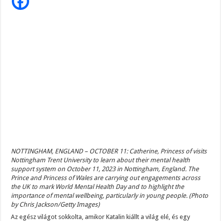
van
a
túlélésre
Katalin
hercegnének
NOTTINGHAM, ENGLAND – OCTOBER 11: Catherine, Princess of visits
Nottingham Trent University to learn about their mental health
support system on October 11, 2023 in Nottingham, England. The
Prince and Princess of Wales are carrying out engagements across
the UK to mark World Mental Health Day and to highlight the
importance of mental wellbeing, particularly in young people. (Photo
by Chris Jackson/Getty Images)
Az egész világot sokkolta, amikor Katalin kiállt a világ elé, és egy