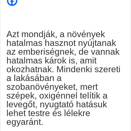
tudatjuk,
hogy
az
öt
éves
kisfiam
meghalt.
Azt mondják, a növények
hatalmas hasznot nyújtanak
az emberiségnek, de vannak
hatalmas károk is, amit
okozhatnak. Mindenki szereti
a lakásában a
szobanövényeket, mert
szépek, oxigénnel telítik a
levegőt, nyugtató hatásuk
lehet testre és lélekre
egyaránt.