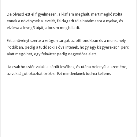
De olvasd ezt el figyelmesen, a kisfiam meghalt, mert megkóstolta
ennek a növénynek a levelét, feldagadt tőle hatalmasra a nyelve, és
elzárva a levegő útját, a kicsim megfulladt.
Ezt a növényt szerte a világon tartják az otthonokban és a munkahelyi
irodában, pedig a tudósok is óva intenek, hogy egy kisgyereket 1 perc
alatt megölhet, egy felnőttet pedig negyedóra alatt.
Ha csak hozzáér valaki a sérült levélhez, és utána belenyúl a szemébe,
az vakságot okozhat örökre. Ezt mindenkinek tudnia kellene.