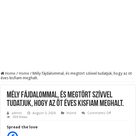
KAPITÁNY ISTVÁN GAZDASÁGI MINISZTER DRÁMAI ÜZENETET KÜLDÖTT
Drámai hír érkezett Szijjártó Péterről !Velkey György László jelentette be ! – erre
FORDULAT: Magyar Péter hirtelen jó hírt jelentett be!
Home
/
Home
/
Mély fájdalommal, és megtört szívvel tudatjuk, hogy az öt
éves kisfiam meghalt.
Mély fájdalommal, és megtört szívvel
tudatjuk, hogy az öt éves kisfiam meghalt.
on
admin
August 5, 2024
Home
Comments Off
Mély
369 Views
fájdalommal,
és
Spread the love
megtört
szívvel