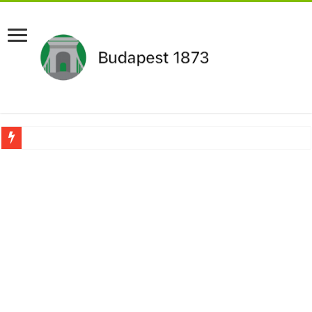
Pár napon belül újra Orbán Viktor lehet a miniszterelnök?Rendkívüli folyamatok 
Botrányos amit találtak! Ruszin-Szendi Romulusz bejelentette,hogy ennek súly
Politikai mélyrepülés: minimálbérre csökkentették Lázár János fizetését!Mutatju
Ítéletet hozott uniós bíróság: 289 milliárd forintot kell visszafizetni az adó fizet
Óriási a baj ! Dobrev Klára félelmetes dolgot leplezett le a Fidesz működéséről!
Magyar Péter azonnal eltávolította Nagy Mártont!
Paks hűtővízgondját napok alatt megoldaná egy magyar professzor.