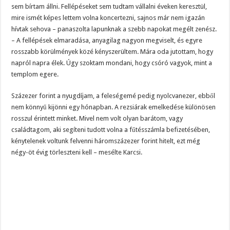
sem bírtam állni. Fellépéseket sem tudtam vállalni éveken keresztül,
mire ismét képes lettem volna koncertezni, sajnos már nem igazán
hívtak sehova – panaszolta lapunknak a szebb napokat megélt zenész.
– A fellépések elmaradása, anyagilag nagyon megviselt, és egyre
rosszabb körülmények közé kényszerültem. Mára oda jutottam, hogy
napról napra élek. Úgy szoktam mondani, hogy csóró vagyok, mint a
templom egere.
Százezer forint a nyugdíjam, a feleségemé pedig nyolcvanezer, ebből
nem könnyű kijönni egy hónapban. A rezsiárak emelkedése különösen
rosszul érintett minket. Mivel nem volt olyan barátom, vagy
családtagom, aki segíteni tudott volna a fűtésszámla befizetésében,
kénytelenek voltunk felvenni háromszázezer forint hitelt, ezt még
négy-öt évig törleszteni kell – mesélte Karcsi.