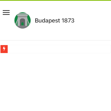
Újabb Fideszes képviselő mondott le a parlamentben!
Robbanhat az egészségügy egyik legsúlyosabb ügye: Hegedűs Zsolt feljelentése h
Döntött a kormány az egészségügyi várólistákról: Ezt mindenki megérzi majd!
Szívmelengető videó: a Magyar Közút dolgozója vizet adott egy szomjas gólyán
Rendkívüli intézkedések jöhetnek a boltoknál az energiaválság miatt: – MUTA
Jön a pénzeső a nyugdíjasoknak! Itt a pontos összeg és a kormány döntése!
ÉLŐ! RENDKÍVÜLI! Váratlan hír jött Paksról – Azonnal meg kellett tenni!