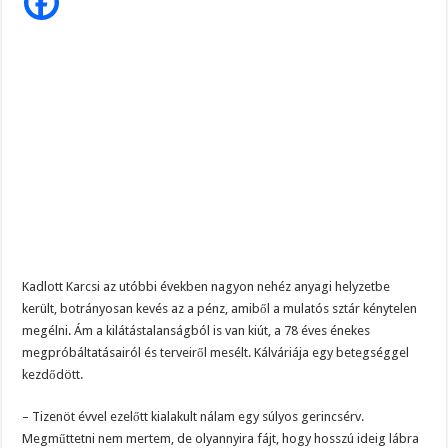
aranylemezes
énekes
Kadlott Karcsi az utóbbi években nagyon nehéz anyagi helyzetbe
került, botrányosan kevés az a pénz, amiből a mulatós sztár kénytelen
megélni. Ám a kilátástalanságból is van kiút, a 78 éves énekes
megpróbáltatásairól és terveiről mesélt. Kálváriája egy betegséggel
kezdődött.
– Tizenöt évvel ezelőtt kialakult nálam egy súlyos gerincsérv.
Megműttetni nem mertem, de olyannyira fájt, hogy hosszú ideig lábra