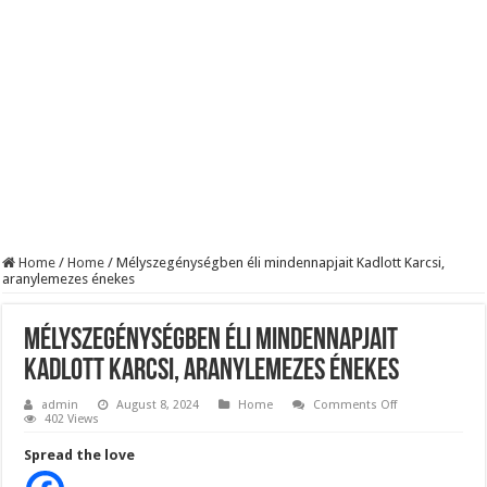
BREAKING! Kész, ennyi volt! Összeomlott a Fidesz – Durva, ami most történi
Rendkívüli folyamatok zajlanak a háttérben. Pár napon belül újra Orbán Viktor le
Életveszélyes fenyegetést kapott Majka: azonnal lemondta sepsiszentgyörgyi ko
Home
/
Home
/
Mélyszegénységben éli mindennapjait Kadlott Karcsi,
aranylemezes énekes
Mélyszegénységben éli mindennapjait
Kadlott Karcsi, aranylemezes énekes
on
admin
August 8, 2024
Home
Comments Off
Mélyszegénysé
402 Views
éli
mindennapjait
Spread the love
Kadlott
Karcsi,