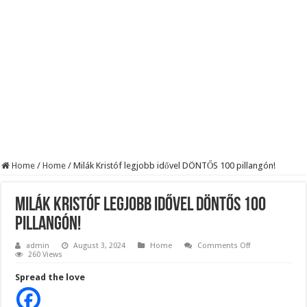
BREAKING! Kész, ennyi volt! Összeomlott a Fidesz – Durva, ami most történi
Rendkívüli folyamatok zajlanak a háttérben. Pár napon belül újra Orbán Viktor le
Életveszélyes fenyegetést kapott Majka: azonnal lemondta sepsiszentgyörgyi ko
Home
/
Home
/
Milák Kristóf legjobb idővel DÖNTŐS 100 pillangón!
Milák Kristóf legjobb idővel DÖNTŐS 100
pillangón!
on
admin
August 3, 2024
Home
Comments Off
Milák
260 Views
Kristóf
legjobb
Spread the love
idővel
DÖNTŐS
100