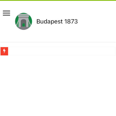
Újabb Fideszes képviselő mondott le a parlamentben!
Robbanhat az egészségügy egyik legsúlyosabb ügye: Hegedűs Zsolt feljelentése h
Döntött a kormány az egészségügyi várólistákról: Ezt mindenki megérzi majd!
Szívmelengető videó: a Magyar Közút dolgozója vizet adott egy szomjas gólyán
Rendkívüli intézkedések jöhetnek a boltoknál az energiaválság miatt: – MUTA
Jön a pénzeső a nyugdíjasoknak! Itt a pontos összeg és a kormány döntése!
ÉLŐ! RENDKÍVÜLI! Váratlan hír jött Paksról – Azonnal meg kellett tenni!