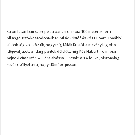
Külön futamban szerepelt a párizsi olimpia 100 méteres férfi
pillangóúszó-középdöntőiben Milák Kristóf és Kós Hubert. További
különbség volt köztük, hogy míg Milák Kristóf a mezőny legjobb
időjével jutott el idáig péntek délelőtt, míg Kós Hubert – olimpiai
bajnoki címe után 4-5 óra alvással – “csak” a 14. idővel, viszonylag
kevés eséllyel arra, hogy döntőbe jusson.