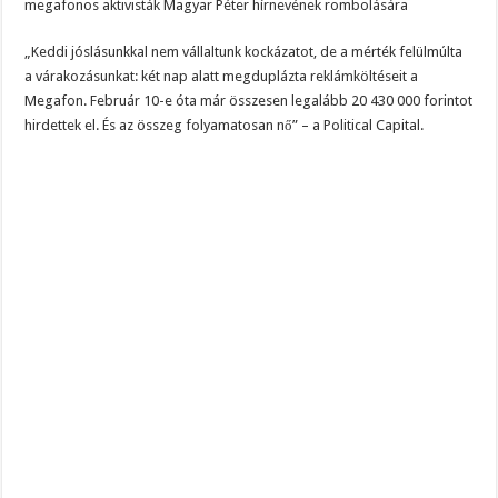
megafonos aktivisták Magyar Péter hírnevének rombolására
„Keddi jóslásunkkal nem vállaltunk kockázatot, de a mérték felülmúlta
a várakozásunkat: két nap alatt megduplázta reklámköltéseit a
Megafon. Február 10-e óta már összesen legalább 20 430 000 forintot
hirdettek el. És az összeg folyamatosan nő” – a Political Capital.