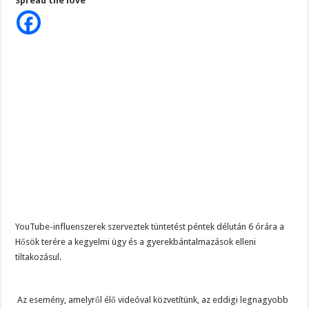
Spread the love
van
Magyar Péter ezt üzente Orbánnak……, ez az eddigi legkeményebb üzenet !
a
Hősök
terén..
Tragédia az erőműben! – Kiadták a megrendítő közleményt:
az
ellenzékiek
„EZÉRT BESZÉLNEK RÓLA ENNYIEN!” – Magyar Péter kíméletlen válasza Szentki
szerint
”
pár
ember
”
…
Na
ez
nem
semmi
YouTube-influenszerek szerveztek tüntetést péntek délután 6 órára a
Hősök terére a kegyelmi ügy és a gyerekbántalmazások elleni
tiltakozásul.
Az esemény, amelyről élő videóval közvetítünk, az eddigi legnagyobb