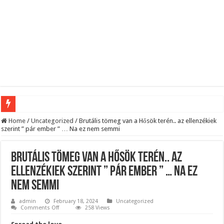
Megvan! Dr. Baka András lesz az új köztársasági elnök!
Home
/
Uncategorized
/
Brutális tömeg van a Hősök terén.. az ellenzékiek
szerint ” pár ember ” … Na ez nem semmi
Tóth Ildikó felsorolta, kik vezetik szerinte a NER-maffiát, ezekre senki nem számí
Kisnyugdíjasoknak járó ingyenes élelmiszercsomagok: több helyről is kérhető s
Brutális tömeg van a Hősök terén.. az
Lesifotó robbantotta fel az internetet: itt találták meg az eltűnt Orbán Viktort!
ellenzékiek szerint ” pár ember ” … Na ez
nem semmi
Hatalmas Botrány a Parlamentben: a Fidesz ismét kitett magáért!
Jön az AUGUSZTUSI pénzeső! Ez a 3 csillagjegy részesül belőle: A cikk a hozzá
admin
February 18, 2024
Uncategorized
on
Comments Off
258 Views
Brutális
Borbás Marcsi beperelte Kocsis Mátét!
tömeg