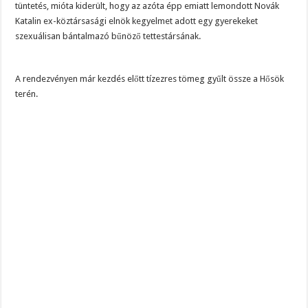
tüntetés, mióta kiderült, hogy az azóta épp emiatt lemondott Novák
Katalin ex-köztársasági elnök kegyelmet adott egy gyerekeket
szexuálisan bántalmazó bűnöző tettestársának.
A rendezvényen már kezdés előtt tízezres tömeg gyűlt össze a Hősök
terén.