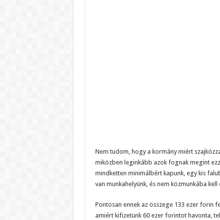
Nem tudom, hogy a kormány miért szajkózza ol
miközben leginkább azok fognak megint ezzel
mindketten minimálbért kapunk, egy kis falu
van munkahelyünk, és nem közmunkába kell
Pontosan ennek az összege 133 ezer forin fej
amiért kifizetünk 60 ezer forintot havonta, t