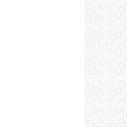
T, A MOSOGATÁST, A BOJLERT…”