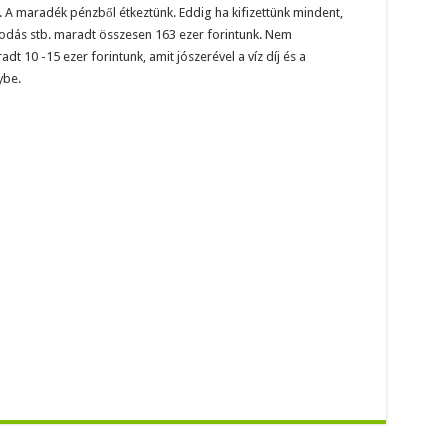
g. A maradék pénzből étkeztünk. Eddig ha kifizettünk mindent,
odás stb. maradt összesen 163 ezer forintunk. Nem
10 -15 ezer forintunk, amit jószerével a víz díj és a
ybe.