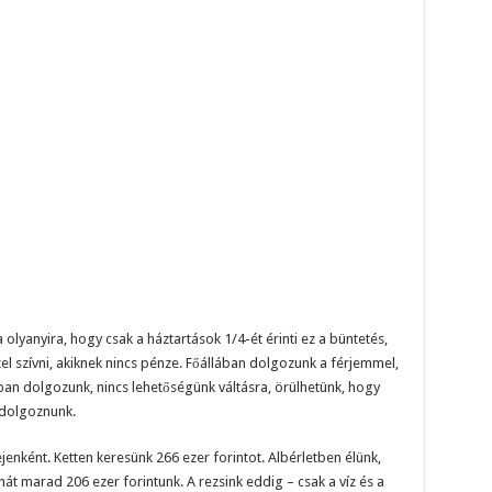
yanyira, hogy csak a háztartások 1/4-ét érinti ez a büntetés,
 szívni, akiknek nincs pénze. Főállában dolgozunk a férjemmel,
ban dolgozunk, nincs lehetőségünk váltásra, örülhetünk, hogy
 dolgoznunk.
enként. Ketten keresünk 266 ezer forintot. Albérletben élünk,
ehát marad 206 ezer forintunk. A rezsink eddig – csak a víz és a