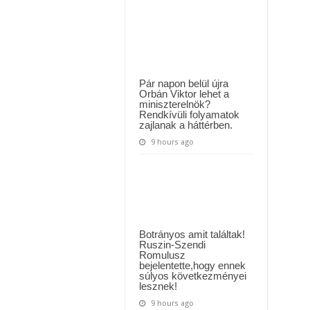
MAI ÜZENETET KÜLDÖTT: “KÉREK MINDENKIT, HOGY HÉTFŐTŐL A MOSÁS
havi
22
ezer
ászló jelentette be ! – erre sajnos nem volt felkészülve az ország !
a
villany,
!
és
21
a
gáz..18
Pár napon belül újra
ezer
Orbán Viktor lehet a
forintunk
miniszterelnök?
marad
Rendkívüli folyamatok
az
egész
zajlanak a háttérben.
hónapra
kajára
9 hours ago
kettőnknek.
Botrányos amit találtak!
Ruszin-Szendi
Romulusz
bejelentette,hogy ennek
súlyos következményei
lesznek!
9 hours ago