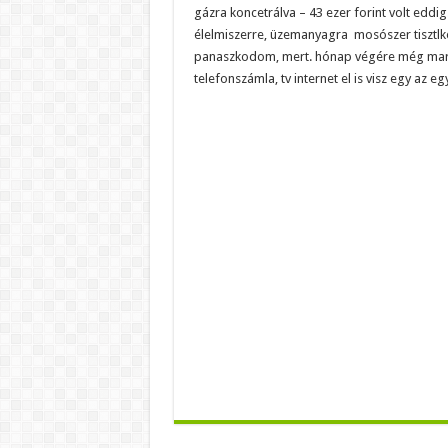
gázra koncetrálva – 43 ezer forint volt eddi
élelmiszerre, üzemanyagra mosószer tisztlk
panaszkodom, mert. hónap végére még maradt 
telefonszámla, tv internet el is visz egy az eg