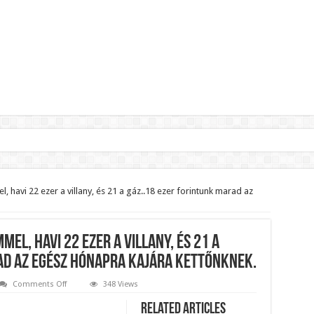
lnök?Rendkívüli folyamatok zajlanak a háttérben.
jelentette,hogy ennek súlyos következményei lesznek!
 havi 22 ezer a villany, és 21 a gáz..18 ezer forintunk marad az
zár János fizetését!Mutatjuk:
ll visszafizetni az adó fizetőknek a Fidesz miatt!
el, havi 22 ezer a villany, és 21 a
t le a Fidesz működéséről!
ad az egész hónapra kajára kettőnknek.
on
Comments Off
348 Views
Minimálbérből
ar professzor.
élünk
Related Articles
férjemmel,