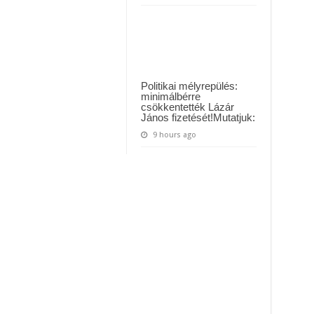
Politikai mélyrepülés:
minimálbérre
csökkentették Lázár
János fizetését!Mutatjuk:
9 hours ago