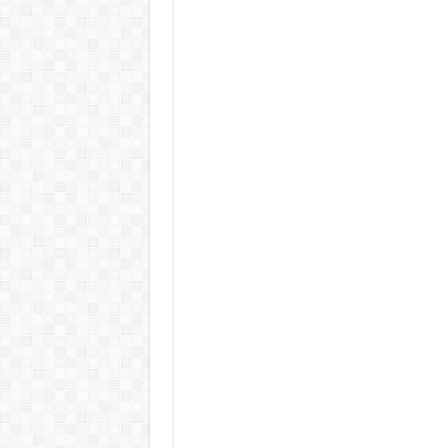
KAPITÁNY ISTVÁN GAZDASÁGI MINISZTER DRÁ
Drámai hír érkezett Szijjártó Péterről !Velkey György L
FORDULAT: Magyar Péter hirtelen jó hírt jelentett be