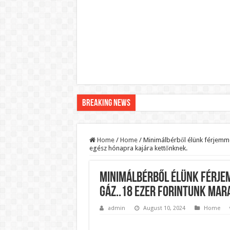
Breaking News
Pár napon belül újra Orbán Viktor lehet a minisztere
Botrányos amit találtak! Ruszin-Szendi Romulusz be
Home
/
Home
/
Minimálbérből élünk férjemmel,
egész hónapra kajára kettőnknek.
Politikai mélyrepülés: minimálbérre csökkentették Lá
Ítéletet hozott uniós bíróság: 289 milliárd forintot ke
Minimálbérből élünk férjemm
Óriási a baj ! Dobrev Klára félelmetes dolgot leplezet
gáz..18 ezer forintunk mar
Magyar Péter azonnal eltávolította Nagy Mártont!
admin
August 10, 2024
Home
Paks hűtővízgondját napok alatt megoldaná egy magy