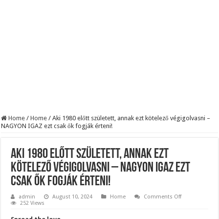
BREAKING! Kész, ennyi volt! Összeomlott a Fidesz – Durva, ami most történi
Rendkívüli folyamatok zajlanak a háttérben. Pár napon belül újra Orbán Viktor le
Életveszélyes fenyegetést kapott Majka: azonnal lemondta sepsiszentgyörgyi ko
Home
/
Home
/
Aki 1980 előtt született, annak ezt kötelező végigolvasni –
NAGYON IGAZ ezt csak ők fogják érteni!
Aki 1980 előtt született, annak ezt
kötelező végigolvasni – NAGYON IGAZ ezt
csak ők fogják érteni!
on
admin
August 10, 2024
Home
Comments Off
Aki
252 Views
1980
előtt