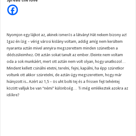
Spread the love
született,
annak
ezt
kötelező
végigolvasni
–
NAGYON
IGAZ
ezt
Nyomjon egy lájkot az, akinek ismerős a látvány! Hát nekem bizony az!
csak
Igaz én ízig – vérig városi kislány voltam, addig amíg nem kerültem
ők
fogják
nyaranta aztán mivel annyira megszerettem minden szünetben a
érteni!
dédszüleimhez. Ott aztán sokat tanult az ember. Eleinte nem voltam
oda a sok munkáért, mert ott aztán nem volt olyan, hogy unatkozol…
Mindent kellett csinálni etetni, terelni, fejni, kapálni, ha épp szüretkor
voltunk ott akkor szüretelni, de aztán úgy megszerettem, hogy már
hiányzott is.. Azért az 1,5 – ös uht bolti tej és a frissen fejt tehéntej
között valljuk be van “némi” különbség… Ti még emlékeztek azokra az
időkre?