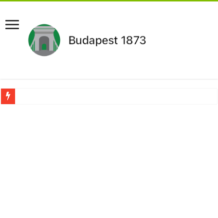
Újabb Fideszes képviselő mondott le a parlamentben!
Robbanhat az egészségügy egyik legsúlyosabb ügye: Hegedűs Zsolt feljelentése h
Döntött a kormány az egészségügyi várólistákról: Ezt mindenki megérzi majd!
Szívmelengető videó: a Magyar Közút dolgozója vizet adott egy szomjas gólyán
Rendkívüli intézkedések jöhetnek a boltoknál az energiaválság miatt: – MUTA
Jön a pénzeső a nyugdíjasoknak! Itt a pontos összeg és a kormány döntése!
ÉLŐ! RENDKÍVÜLI! Váratlan hír jött Paksról – Azonnal meg kellett tenni!