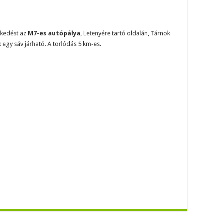
ekedést az
M7-es autópálya
, Letenyére tartó oldalán, Tárnok
 egy sáv járható. A torlódás 5 km-es.