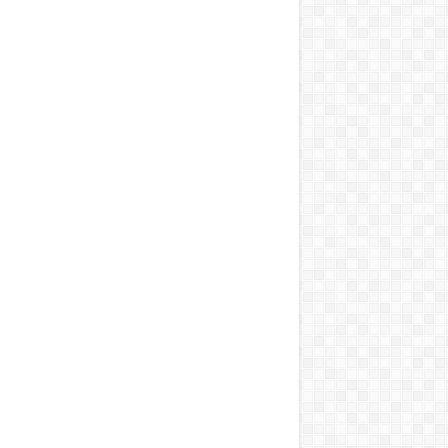
T, A MOSOGATÁST, A BOJLERT…”