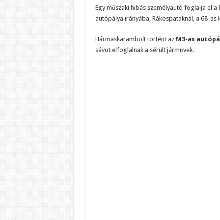
Egy műszaki hibás személyautó foglalja el a 
autópálya irányába, Rákospataknál, a 68-as 
Hármaskarambolt történt az
M3-as autópá
sávot elfoglalnak a sérült járművek.