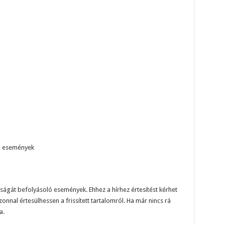
si események
ságát befolyásoló események. Ehhez a hírhez értesítést kérhet
onnal értesülhessen a frissített tartalomról. Ha már nincs rá
a.