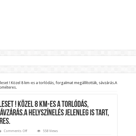
lnök?Rendkívüli folyamatok zajlanak a háttérben.
jelentette,hogy ennek súlyos következményei lesznek!
et ! Közel 8 km-es a torlódás, forgalmat megállították, sávzárás.A
ilométeres.
zár János fizetését!Mutatjuk:
ll visszafizetni az adó fizetőknek a Fidesz miatt!
set ! Közel 8 km-es a torlódás,
t le a Fidesz működéséről!
vzárás.A helyszínelés jelenleg is tart,
res.
ar professzor.
on
Comments Off
558 Views
MOST