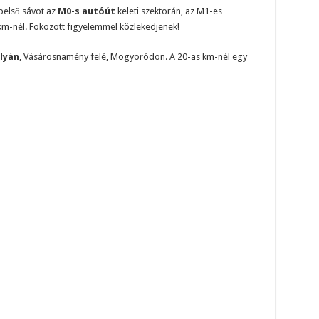
belső sávot az
M0-s autóút
keleti szektorán, az M1-es
km-nél. Fokozott figyelemmel közlekedjenek!
lyán
, Vásárosnamény felé, Mogyoródon. A 20-as km-nél egy