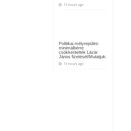
13 hours ago
Politikai mélyrepülés:
minimálbérre
csökkentették Lázár
János fizetését!Mutatjuk:
13 hours ago