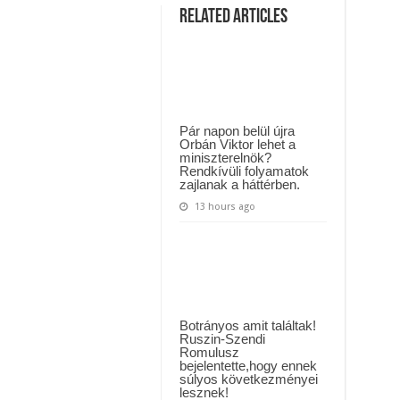
MAI ÜZENETET KÜLDÖTT: “KÉREK MINDENKIT, HOGY HÉTFŐTŐL A MOSÁS
ÉRKEZETT:Hatalmas
Related Articles
baleset
!
ászló jelentette be ! – erre sajnos nem volt felkészülve az ország !
Közel
8
!
km-
es
a
torlódás,
forgalmat
megállították,
Pár napon belül újra
sávzárás.A
Orbán Viktor lehet a
helyszínelés
miniszterelnök?
jelenleg
Rendkívüli folyamatok
is
tart,
zajlanak a háttérben.
a
torlódás
13 hours ago
közel
8kilométeres.
Botrányos amit találtak!
Ruszin-Szendi
Romulusz
bejelentette,hogy ennek
súlyos következményei
lesznek!