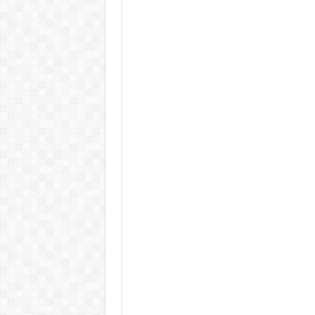
KAPITÁNY ISTVÁN GAZDASÁGI MINISZTER DRÁ
Drámai hír érkezett Szijjártó Péterről !Velkey György L
FORDULAT: Magyar Péter hirtelen jó hírt jelentett be