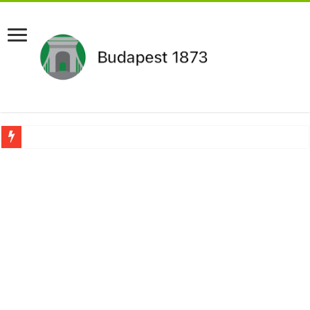
Újabb Fideszes képviselő mondott le a parlamentben!
Robbanhat az egészségügy egyik legsúlyosabb ügye: Hegedűs Zsolt feljelentése h
Döntött a kormány az egészségügyi várólistákról: Ezt mindenki megérzi majd!
Szívmelengető videó: a Magyar Közút dolgozója vizet adott egy szomjas gólyán
Rendkívüli intézkedések jöhetnek a boltoknál az energiaválság miatt: – MUTA
Jön a pénzeső a nyugdíjasoknak! Itt a pontos összeg és a kormány döntése!
ÉLŐ! RENDKÍVÜLI! Váratlan hír jött Paksról – Azonnal meg kellett tenni!