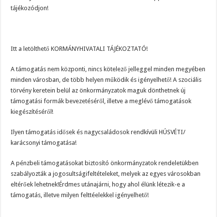
tájékozódjon!
Itt a letölthető KORMÁNYHIVATALI TÁJÉKOZTATÓ!
A támogatás nem központi, nincs kötelező jelleggel minden megyében
minden városban, de több helyen működik és igényelhető! A szociális
törvény keretein belül az önkormányzatok maguk dönthetnek új
támogatási formák bevezetéséről, illetve a meglévő támogatások
kiegészítéséről!
Ilyen támogatás idősek és nagycsaládosok rendkívüli HÚSVÉTI/
karácsonyi támogatása!
A pénzbeli támogatásokat biztosító önkormányzatok rendeletükben
szabályozták a jogosultságifeltételeket, melyek az egyes városokban
eltérőek lehetnek!Érdmes utánajárni, hogy ahol élünk létezik-e a
támogatás, illetve milyen felttéelekkel igényelhető!