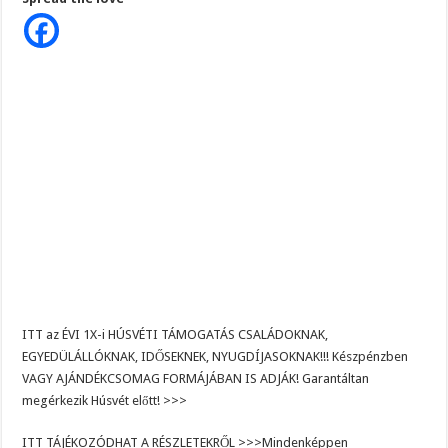
be
:
EZ
LESZ
idén
a
HÚSVÉTI
Erzsébet
utalvány
helyett
a
magyar
nyugdíjasoknak,
65
év
felettieknek
ITT az ÉVI 1X-i HÚSVÉTI TÁMOGATÁS CSALÁDOKNAK,
EGYEDÜLÁLLÓKNAK, IDŐSEKNEK, NYUGDÍJASOKNAK!!! Készpénzben
VAGY AJÁNDÉKCSOMAG FORMÁJÁBAN IS ADJÁK! Garantáltan
megérkezik Húsvét előtt! >>>
ITT TÁJÉKOZÓDHAT A RÉSZLETEKRŐL >>>Mindenképpen