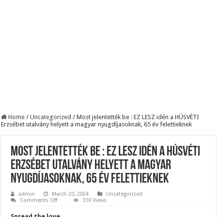
BREAKING! Kész, ennyi volt! Összeomlott a Fidesz – Durva, ami most történi
Rendkívüli folyamatok zajlanak a háttérben. Pár napon belül újra Orbán Viktor le
Életveszélyes fenyegetést kapott Majka: azonnal lemondta sepsiszentgyörgyi ko
Home
/
Uncategorized
/
Most jelentették be : EZ LESZ idén a HÚSVÉTI
Erzsébet utalvány helyett a magyar nyugdíjasoknak, 65 év felettieknek
Most jelentették be : EZ LESZ idén a HÚSVÉTI
Erzsébet utalvány helyett a magyar
nyugdíjasoknak, 65 év felettieknek
admin
March 20, 2024
Uncategorized
on
Comments Off
330 Views
Most
jelentették
Spread the love