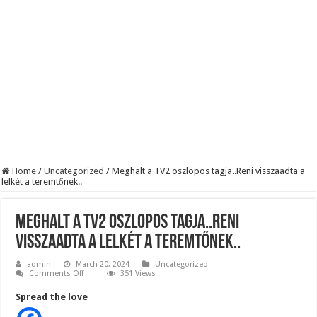
BREAKING! Kész, ennyi volt! Összeomlott a Fidesz – Durva, ami most történi
Rendkívüli folyamatok zajlanak a háttérben. Pár napon belül újra Orbán Viktor le
Életveszélyes fenyegetést kapott Majka: azonnal lemondta sepsiszentgyörgyi ko
Home
/
Uncategorized
/
Meghalt a TV2 oszlopos tagja..Reni visszaadta a
lelkét a teremtőnek..
Meghalt a TV2 oszlopos tagja..Reni
visszaadta a lelkét a teremtőnek..
admin
March 20, 2024
Uncategorized
on
Comments Off
351 Views
Meghalt
a
Spread the love
TV2
oszlopos