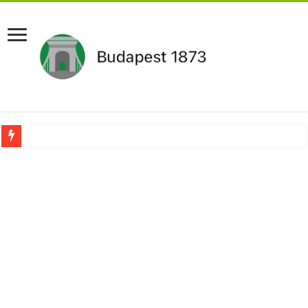
Újabb Fideszes képviselő mondott le a parlamentben!
Robbanhat az egészségügy egyik legsúlyosabb ügye: Hegedűs Zsolt feljelentése h
Döntött a kormány az egészségügyi várólistákról: Ezt mindenki megérzi majd!
Szívmelengető videó: a Magyar Közút dolgozója vizet adott egy szomjas gólyán
Rendkívüli intézkedések jöhetnek a boltoknál az energiaválság miatt: – MUTA
Jön a pénzeső a nyugdíjasoknak! Itt a pontos összeg és a kormány döntése!
ÉLŐ! RENDKÍVÜLI! Váratlan hír jött Paksról – Azonnal meg kellett tenni!