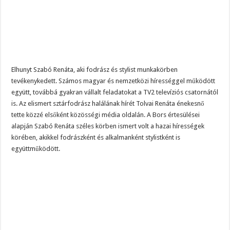
Elhunyt Szabó Renáta, aki fodrász és stylist munkakörben
tevékenykedett. Számos magyar és nemzetközi hírességgel működött
együtt, továbbá gyakran vállalt feladatokat a TV2 televíziós csatornától
is. Az elismert sztárfodrász halálának hírét Tolvai Renáta énekesnő
tette közzé elsőként közösségi média oldalán. A Bors értesülései
alapján Szabó Renáta széles körben ismert volt a hazai hírességek
körében, akikkel fodrászként és alkalmanként stylistként is
együttműködött.