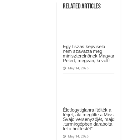
MAI ÜZENETET KÜLDÖTT: “KÉREK MINDENKIT, HOGY HÉTFŐTŐL A MOSÁS
Alekosz
Related Articles
nyerte
meg
ászló jelentette be ! – erre sajnos nem volt felkészülve az ország !
a
versenyt!
!
Letaszította
Mészáros
Lőrincet
a
trónról
Nagy
Egy tiszás képviselő
Alekosz.
nem szavazta meg
Ő
miniszterelnönek Magyar
lett
Pétert, megvan, ki volt!
Magyarország
legszebb
May 14, 2026
pasija
Életfogytiglanra ítélték a
férjet, aki megölte a Miss
Svájc versenyzőjét, majd
„turmixgépben darabolta
fel a holttestét”
May 14, 2026