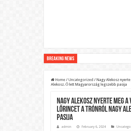
Breaking News
Pár napon belül újra Orbán Viktor lehet a minisztere
Botrányos amit találtak! Ruszin-Szendi Romulusz be
Home
/
Uncategorized
/
Nagy Alekosz nyerte 
Alekosz. Ő lett Magyarország legszebb pasija
Politikai mélyrepülés: minimálbérre csökkentették Lá
Ítéletet hozott uniós bíróság: 289 milliárd forintot ke
Nagy Alekosz nyerte meg a 
Óriási a baj ! Dobrev Klára félelmetes dolgot leplezet
Lőrincet a trónról Nagy Al
Magyar Péter azonnal eltávolította Nagy Mártont!
pasija
Paks hűtővízgondját napok alatt megoldaná egy magy
admin
February 6, 2024
Uncatego