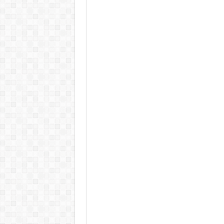
KAPITÁNY ISTVÁN GAZDASÁGI MINISZTER DRÁ
Drámai hír érkezett Szijjártó Péterről !Velkey György L
FORDULAT: Magyar Péter hirtelen jó hírt jelentett be