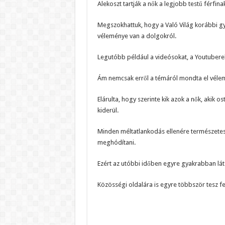
Alekoszt tartják a nők a legjobb testű férfin
Megszokhattuk, hogy a Való Világ korábbi g
véleménye van a dolgokról.
Legutóbb például a videósokat, a Youtuberek
Ám nemcsak erről a témáról mondta el vélemén
Elárulta, hogy szerinte kik azok a nők, akik 
kiderül.
Minden méltatlankodás ellenére természetese
meghódítani.
Ezért az utóbbi időben egyre gyakrabban lát
Közösségi oldalára is egyre többször tesz f