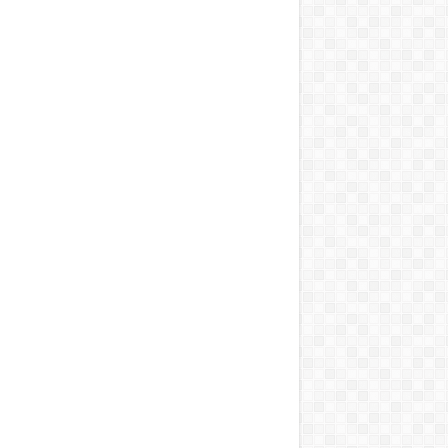
T, A MOSOGATÁST, A BOJLERT…”