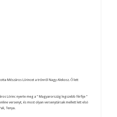
otta Mészáros Lőrincet a trónról Nagy Alekosz. Ő lett
os Lőrinc nyerte meg a ” Magyarország legszebb férfije ”
ine versenyt, és most olyan versenytársak mellett lett első
ali, Tenya.