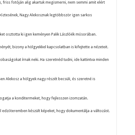
ak, friss fotóján alig akartuk megismerni, nem semmi amit elért
yőztesének, Nagy Alekosznak legtöbbször igen sarkos
et osztotta ki igen keményen Palik Lászlóék műsorában.
yét, bizony a hölgyekkel kapcsolatban is kifejtette a nézeteit.
ostobaságokat írnak neki. Ha szeretnéd tudni, ide kattintva minden
n Alekosz a hölgyek nagy részét becsüli, és szeretné is
ogatja a konditermeket, hogy fejlesszen izomzatán.
el edzőteremben készült képeket, hogy dokumentálja a változást.