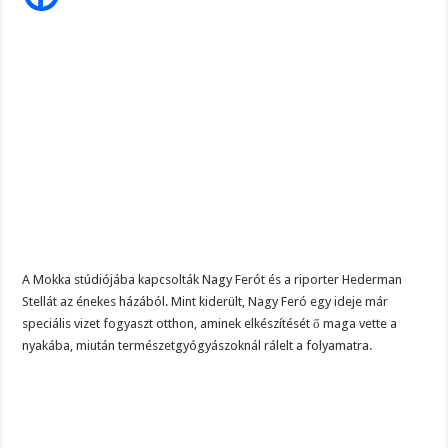
Szijjártó élő adásban semmisítette meg Magyar Pétert – egyetlen mondat elég vol
a
vizet,
az
Teljes a döbbenet! Sajnos ma végül kiderült, hogy igazából miért állt le Paks:
megtisztítja,
és
ÉLŐ! RENDKÍVÜLI! Letaglózó hírt kapott az ország! Visszatérhet Sulyok Tamás!
így
iszom
csak
belőle
A Mokka stúdiójába kapcsolták Nagy Ferót és a riporter Hederman
Stellát az énekes házából. Mint kiderült, Nagy Feró egy ideje már
speciális vizet fogyaszt otthon, aminek elkészítését ő maga vette a
nyakába, miután természetgyógyászoknál rálelt a folyamatra.