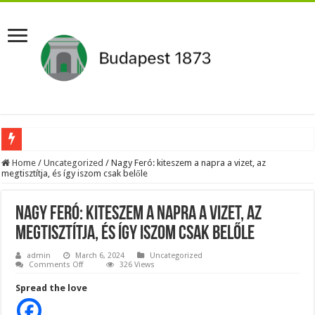
Aláírásgyűjtést indított a DK : dunai duzzasztómű megépítését sürgetik Magyar
Home
/
Uncategorized
/
Nagy Feró: kiteszem a napra a vizet, az
megtisztítja, és így iszom csak belőle
Orbán Viktort óriási meglepetés érte amikor megtudta Magyar Péterről az igazság
Nem finomkodott: Megfegyelmezte Dúró Dórát a magyar milliárdos, Felföldi Józ
Nagy Feró: kiteszem a napra a vizet, az
DRÁMA! Végezni akartak Orbán Viktorral. Vörös parókában és taxisnak öltözve…
megtisztítja, és így iszom csak belőle
Visszatérhet Sulyok Tamás?Mutatjuk:
admin
March 6, 2024
Uncategorized
on
Comments Off
326 Views
MOST TÖRTÉNT! Péter Magyar ROBBANÁSSZERŰEN DÜHÖS lett Varga Judit sok
Nagy
Feró:
Spread the love
kiteszem
PUTYIN MEGSEMMISÍTŐ ÜZENETET KÜLDÖTT: Macron és von der Leyen pánikba e
a
napra