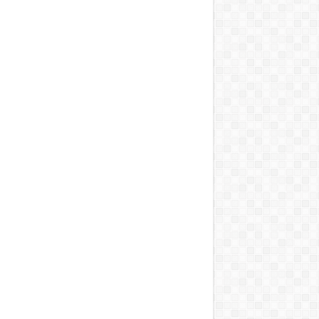
T, A MOSOGATÁST, A BOJLERT…”