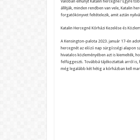
Valóban elhunyt Katalin hercegné? Egyre töb
állítják, minden rendben van vele, Katalin 
forgatókönyvet feltételezik, amit aztán nyil
Katalin Hercegné Kórházi Kezelése és Közle
A Kensington-palota 2023. január 17-én adot
hercegnét az előző nap sürgősségi alapon szá
hivatalos közleményében azt is kiemelték, h
felfüggeszti. Továbbá tájékoztattak arról is,
még legalább két hétig a kórházban kell mar