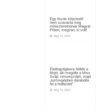
villámgyorsan
MAI ÜZENETET KÜLDÖTT: “KÉREK MINDENKIT, HOGY HÉTFŐTŐL A MOSÁS
elterjedt.
ászló jelentette be ! – erre sajnos nem volt felkészülve az ország !
!
Egy tiszás képviselő
nem szavazta meg
miniszterelnönek Magyar
Pétert, megvan, ki volt!
May 14, 2026
Életfogytiglanra ítélték a
férjet, aki megölte a Miss
Svájc versenyzőjét, majd
„turmixgépben darabolta
fel a holttestét”
May 14, 2026