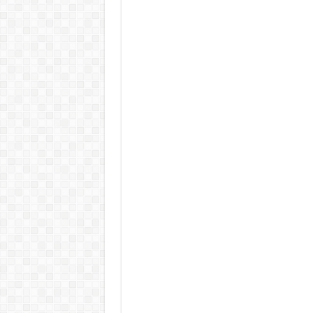
KAPITÁNY ISTVÁN GAZDASÁGI MINISZTER DRÁ
Drámai hír érkezett Szijjártó Péterről !Velkey György L
FORDULAT: Magyar Péter hirtelen jó hírt jelentett be