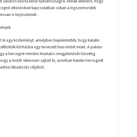
b zavaros teória kerül nyilvánosságra. Annak ellenére, hogy
hercegné eltűnésével kapcsolatban sokan a legszomorúbb
vánosan is terjesztenek…
mények
t ki egy közleményt, amelyben bejelentették, hogy Katalin
llították kórházba egy tervezett hasi műtét miatt. A palota
ogy a hercegné minden hivatalos megjelenését húsvétig
 hogy a műtét sikeresen zajlott le, azonban Katalin hercegnét
adnia lábadozás céljából.