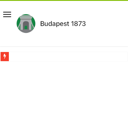
Pár napon belül újra Orbán Viktor lehet a miniszterelnök?Rendkívüli folyamatok 
Botrányos amit találtak! Ruszin-Szendi Romulusz bejelentette,hogy ennek súly
Politikai mélyrepülés: minimálbérre csökkentették Lázár János fizetését!Mutatju
Ítéletet hozott uniós bíróság: 289 milliárd forintot kell visszafizetni az adó fizet
Óriási a baj ! Dobrev Klára félelmetes dolgot leplezett le a Fidesz működéséről!
Magyar Péter azonnal eltávolította Nagy Mártont!
Paks hűtővízgondját napok alatt megoldaná egy magyar professzor.