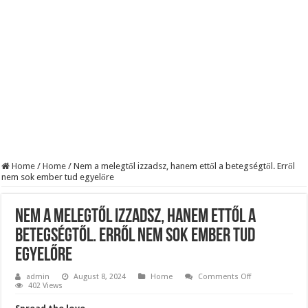
KAPITÁNY ISTVÁN GAZDASÁGI MINISZTER DRÁMAI ÜZENETET KÜLDÖTT
Drámai hír érkezett Szijjártó Péterről !Velkey György László jelentette be ! – erre
FORDULAT: Magyar Péter hirtelen jó hírt jelentett be!
Home
/
Home
/
Nem a melegtől izzadsz, hanem ettől a betegségtől. Erről
nem sok ember tud egyelőre
Nem a melegtől izzadsz, hanem ettől a
betegségtől. Erről nem sok ember tud
egyelőre
on
admin
August 8, 2024
Home
Comments Off
Nem
402 Views
a
melegtől