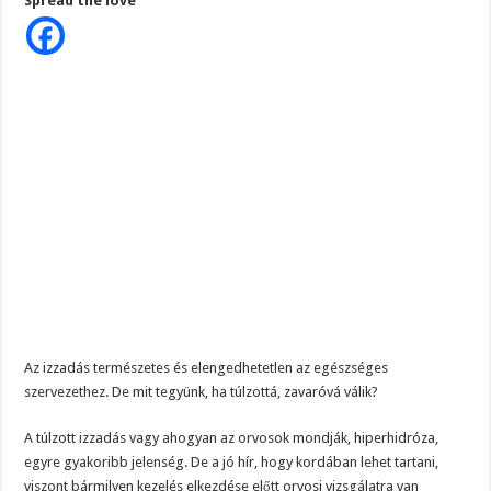
Spread the love
izzadsz,
hanem
ettől
a
betegségtől.
Erről
nem
sok
ember
tud
egyelőre
Az izzadás természetes és elengedhetetlen az egészséges
szervezethez. De mit tegyünk, ha túlzottá, zavaróvá válik?
A túlzott izzadás vagy ahogyan az orvosok mondják, hiperhidróza,
egyre gyakoribb jelenség. De a jó hír, hogy kordában lehet tartani,
viszont bármilyen kezelés elkezdése előtt orvosi vizsgálatra van