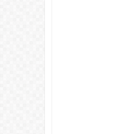
Tragédia az erőműben! – Kiadtá
„EZÉRT BESZÉLNEK RÓLA ENNYIEN