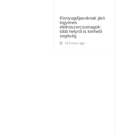
Kisnyugdíjasoknak járó
ingyenes
élelmiszercsomagok:
több helyről is kérhető
segítség
16 hours ago