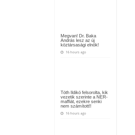
k a megrendítő közleményt:
hol
bukkant
fel
!” – Magyar Péter kíméletlen válasza Szentkirályi Alexandrának újabb politik
Milák
Kristóf
péntek
este!
A
friss
Megvan! Dr. Baka
kép
András lesz az új
felfedi,
köztársasági elnök!
milyen
ember
16 hours ago
is
valójában!
Tóth Ildikó felsorolta, kik
vezetik szerinte a NER-
maffiát, ezekre senki
nem számított!!
16 hours ago