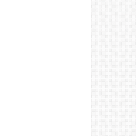
ai vihart kavart!