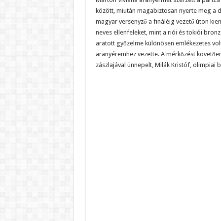
között, miután magabiztosan nyerte meg a d
magyar versenyző a fináléig vezető úton kiem
neves ellenfeleket, mint a riói és tokiói br
aratott győzelme különösen emlékezetes volt
aranyéremhez vezette. A mérkőzést követőe
zászlajával ünnepelt, Milák Kristóf, olimpiai 