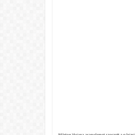
Márton Viviana aranyérmet szerzett a páriz