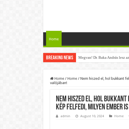
Home
Breaking News
Megvan! Dr. Baka András lesz az
Tóth Ildikó felsorolta, kik vezet
Kisnyugdíjasoknak járó ingyenes
Home
/
Home
/
Nem hiszed el, hol bukkant fel
valójában!
Lesifotó robbantotta fel az intern
Hatalmas Botrány a Parlamentben
Nem hiszed el, hol bukkant 
Jön az AUGUSZTUSI pénzeső! Ez a
kép felfedi, milyen ember is
Borbás Marcsi beperelte Kocsis 
admin
August 10, 2024
Home
Magyar Péter ezt üzente Orbán