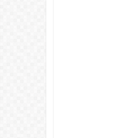
KAPITÁNY ISTVÁN GAZDASÁGI MINISZTER DRÁ
Drámai hír érkezett Szijjártó Péterről !Velkey György L
FORDULAT: Magyar Péter hirtelen jó hírt jelentett be