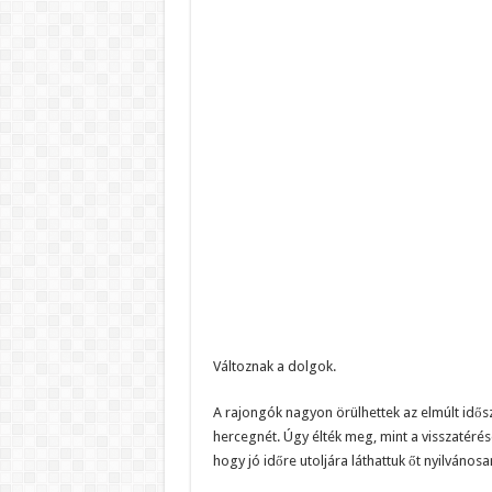
Változnak a dolgok.
A rajongók nagyon örülhettek az elmúlt idősz
hercegnét. Úgy élték meg, mint a visszatérés
hogy jó időre utoljára láthattuk őt nyilvánosa