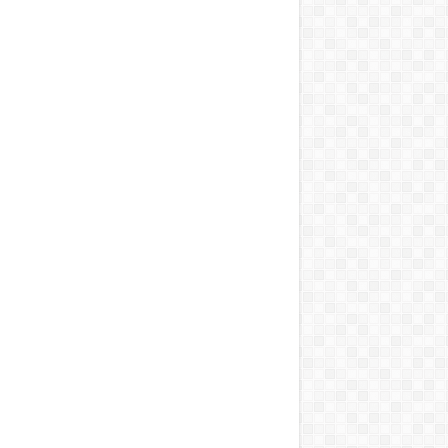
T, A MOSOGATÁST, A BOJLERT…”