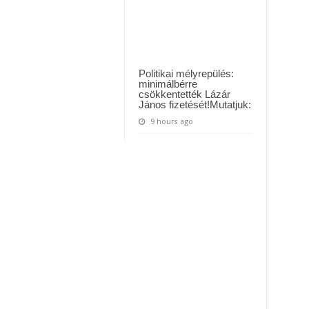
Politikai mélyrepülés:
minimálbérre
csökkentették Lázár
János fizetését!Mutatjuk:
9 hours ago