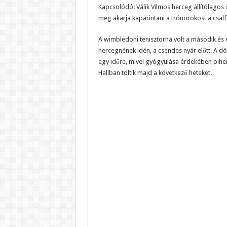
Kapcsolódó: Válik Vilmos herceg állítólagos 
meg akarja kaparintani a trónörököst a csalf
A wimbledoni tenisztorna volt a második és 
hercegnének idén, a csendes nyár előtt. A d
egy időre, mivel gyógyulása érdekében pihen
Hallban töltik majd a következő heteket.