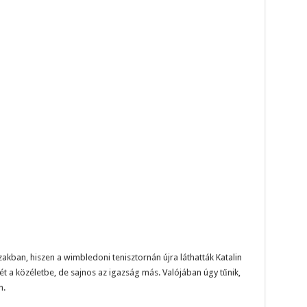
akban, hiszen a wimbledoni tenisztornán újra láthatták Katalin
ét a közéletbe, de sajnos az igazság más. Valójában úgy tűnik,
n.