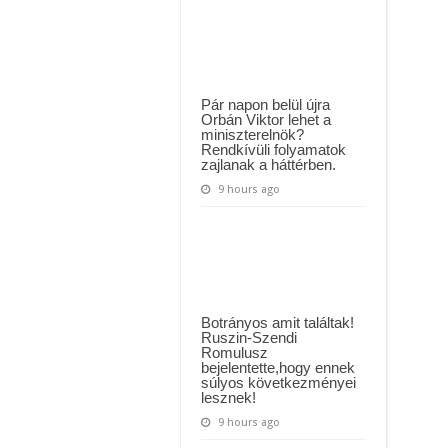
a
MAI ÜZENETET KÜLDÖTT: “KÉREK MINDENKIT, HOGY HÉTFŐTŐL A MOSÁS
szomorú
hírt
ászló jelentette be ! – erre sajnos nem volt felkészülve az ország !
Katalin
hercegnéről
!
Pár napon belül újra
Orbán Viktor lehet a
miniszterelnök?
Rendkívüli folyamatok
zajlanak a háttérben.
9 hours ago
Botrányos amit találtak!
Ruszin-Szendi
Romulusz
bejelentette,hogy ennek
súlyos következményei
lesznek!
9 hours ago