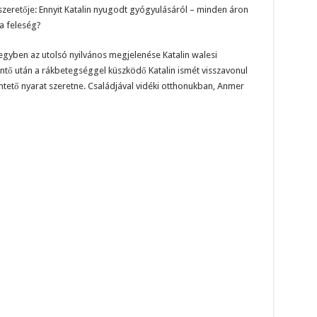
szeretője: Ennyit Katalin nyugodt gyógyulásáról – minden áron
a feleség?
egyben az utolsó nyilvános megjelenése Katalin walesi
öntő után a rákbetegséggel küszködő Katalin ismét visszavonul
tető nyarat szeretne. Családjával vidéki otthonukban, Anmer