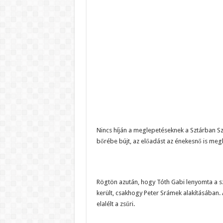
Nincs híján a meglepetéseknek a Sztárban Sz
bőrébe bújt, az előadást az énekesnő is me
Rögtön azután, hogy Tóth Gabi lenyomta a sz
került, csakhogy Peter Srámek alakításában. 
elalélt a zsűri.