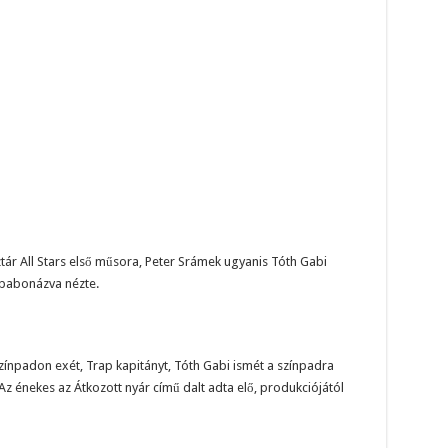
tár All Stars első műsora, Peter Srámek ugyanis Tóth Gabi
gbabonázva nézte.
ínpadon exét, Trap kapitányt, Tóth Gabi ismét a színpadra
Az énekes az Átkozott nyár című dalt adta elő, produkciójától