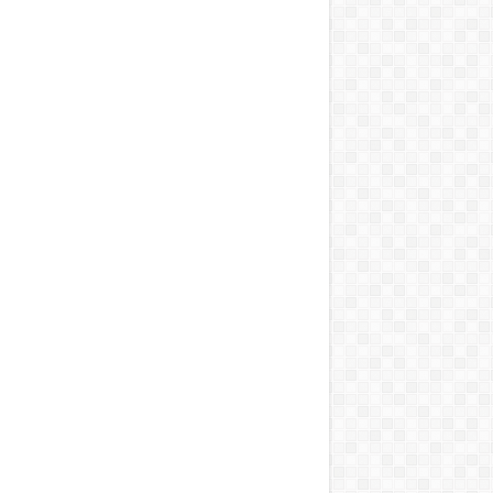
T, A MOSOGATÁST, A BOJLERT…”