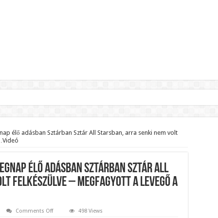
lnök?Rendkívüli folyamatok zajlanak a háttérben.
jelentette,hogy ennek súlyos következményei lesznek!
ap élő adásban Sztárban Sztár All Starsban, arra senki nem volt
n…Videó
zár János fizetését!Mutatjuk:
ll visszafizetni az adó fizetőknek a Fidesz miatt!
egnap élő adásban Sztárban Sztár All
t le a Fidesz működéséről!
olt felkészülve – Megfagyott a levegő a
ar professzor.
on
Comments Off
498 Views
Amit