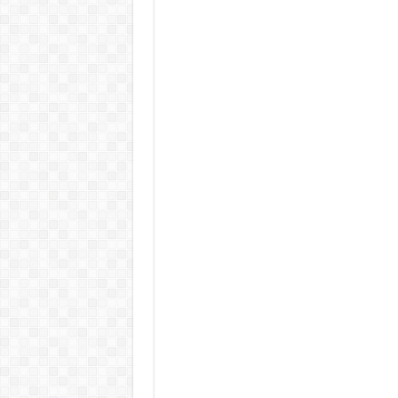
KAPITÁNY ISTVÁN GAZDASÁGI MINISZTER DRÁ
Drámai hír érkezett Szijjártó Péterről !Velkey György L
FORDULAT: Magyar Péter hirtelen jó hírt jelentett be