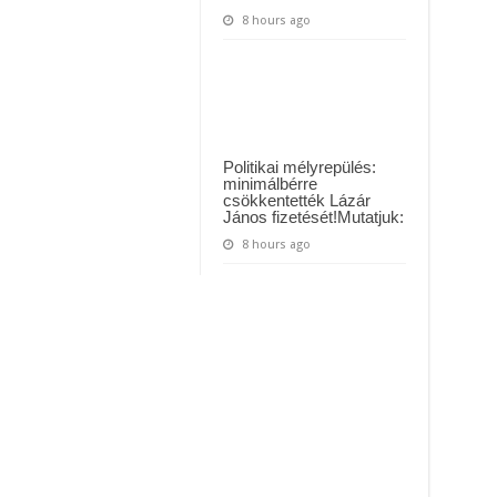
8 hours ago
Politikai mélyrepülés:
minimálbérre
csökkentették Lázár
János fizetését!Mutatjuk:
8 hours ago