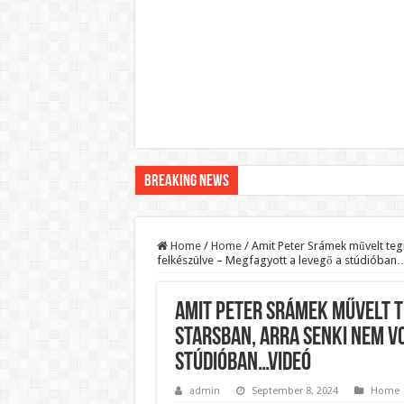
Breaking News
Pár napon belül újra Orbán Viktor lehet a minisztere
Botrányos amit találtak! Ruszin-Szendi Romulusz be
Home
/
Home
/
Amit Peter Srámek művelt tegn
felkészülve – Megfagyott a levegő a stúdióba
Politikai mélyrepülés: minimálbérre csökkentették Lá
Ítéletet hozott uniós bíróság: 289 milliárd forintot ke
Amit Peter Srámek művelt t
Óriási a baj ! Dobrev Klára félelmetes dolgot leplezet
Starsban, arra senki nem v
Magyar Péter azonnal eltávolította Nagy Mártont!
stúdióban…Videó
Paks hűtővízgondját napok alatt megoldaná egy magy
admin
September 8, 2024
Home