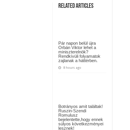
MAI ÜZENETET KÜLDÖTT: “KÉREK MINDENKIT, HOGY HÉTFŐTŐL A MOSÁS
Peter
Related Articles
Srámek
művelt
ászló jelentette be ! – erre sajnos nem volt felkészülve az ország !
tegnap
élő
!
adásban
Sztárban
Sztár
All
Starsban,
arra
Pár napon belül újra
senki
Orbán Viktor lehet a
nem
miniszterelnök?
volt
Rendkívüli folyamatok
felkészülve
–
zajlanak a háttérben.
Megfagyott
a
8 hours ago
levegő
a
stúdióban…
Videó
Botrányos amit találtak!
Ruszin-Szendi
Romulusz
bejelentette,hogy ennek
súlyos következményei
lesznek!