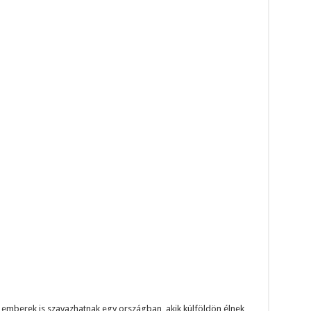
 emberek is szavazhatnak egy országban, akik külföldön élnek,