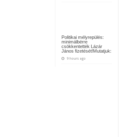
Politikai mélyrepülés:
minimálbérre
csökkentették Lázár
János fizetését!Mutatjuk:
9 hours ago