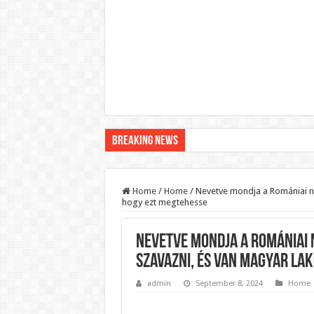
Breaking News
Pár napon belül újra Orbán Viktor lehet a minisztere
Botrányos amit találtak! Ruszin-Szendi Romulusz be
Home
/
Home
/
Nevetve mondja a Romániai n
hogy ezt megtehesse
Politikai mélyrepülés: minimálbérre csökkentették Lá
Ítéletet hozott uniós bíróság: 289 milliárd forintot ke
Nevetve mondja a Romániai 
Óriási a baj ! Dobrev Klára félelmetes dolgot leplezet
szavazni, és van magyar lak
Magyar Péter azonnal eltávolította Nagy Mártont!
admin
September 8, 2024
Home
Paks hűtővízgondját napok alatt megoldaná egy magy