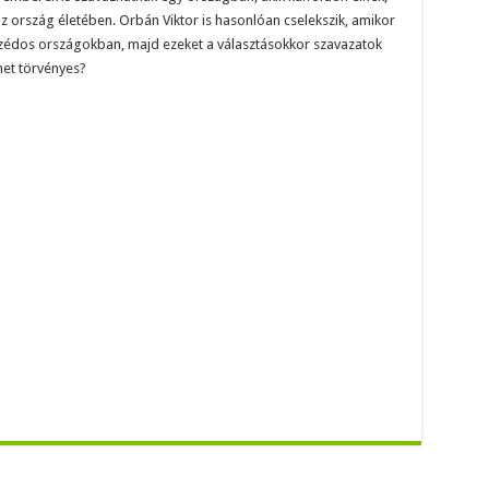
z ország életében. Orbán Viktor is hasonlóan cselekszik, amikor
zédos országokban, majd ezeket a választásokkor szavazatok
het törvényes?