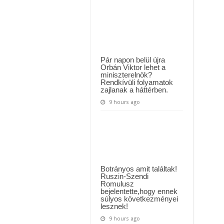
MAI ÜZENETET KÜLDÖTT: “KÉREK MINDENKIT, HOGY HÉTFŐTŐL A MOSÁS
Romániai
nagymama
,
ászló jelentette be ! – erre sajnos nem volt felkészülve az ország !
hogy
ő
!
Orbánra
fog
szavazni,
és
Pár napon belül újra
van
Orbán Viktor lehet a
magyar
miniszterelnök?
lakcíme
Rendkívüli folyamatok
is,
hogy
zajlanak a háttérben.
ezt
megtehesse
9 hours ago
Botrányos amit találtak!
Ruszin-Szendi
Romulusz
bejelentette,hogy ennek
súlyos következményei
lesznek!
9 hours ago