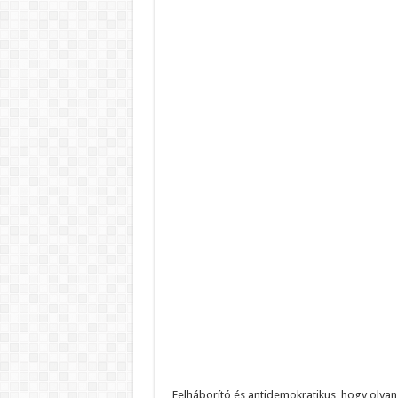
Felháborító és antidemokratikus, hogy olyan