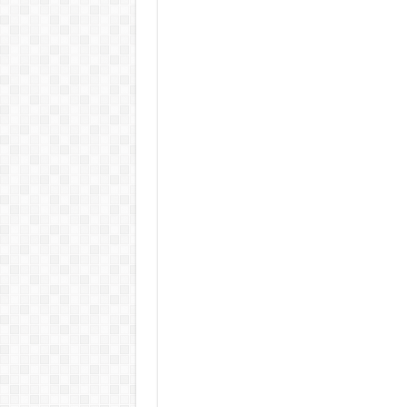
KAPITÁNY ISTVÁN GAZDASÁGI MINISZTER DRÁ
Drámai hír érkezett Szijjártó Péterről !Velkey György L
FORDULAT: Magyar Péter hirtelen jó hírt jelentett be