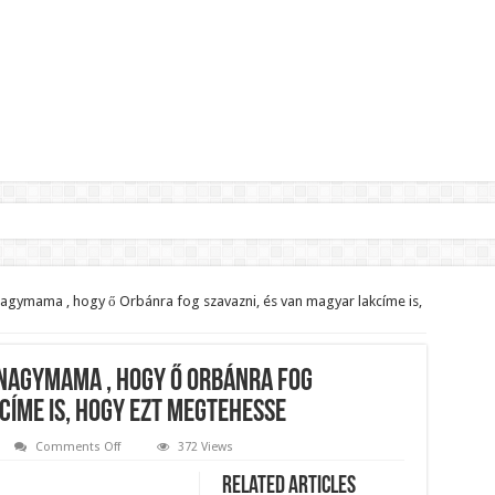
lnök?Rendkívüli folyamatok zajlanak a háttérben.
jelentette,hogy ennek súlyos következményei lesznek!
agymama , hogy ő Orbánra fog szavazni, és van magyar lakcíme is,
zár János fizetését!Mutatjuk:
ll visszafizetni az adó fizetőknek a Fidesz miatt!
nagymama , hogy ő Orbánra fog
t le a Fidesz működéséről!
címe is, hogy ezt megtehesse
on
Comments Off
372 Views
Nevetve
ar professzor.
mondja
Related Articles
a