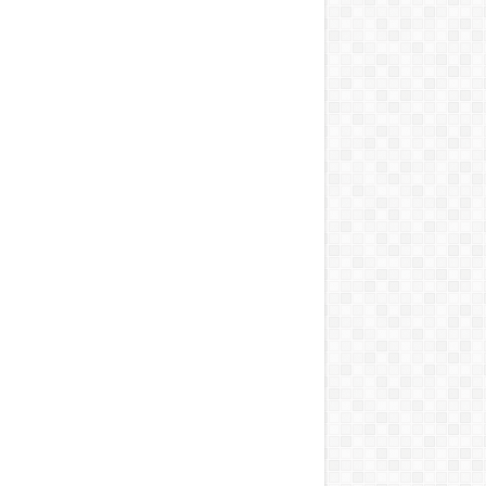
T, A MOSOGATÁST, A BOJLERT…”