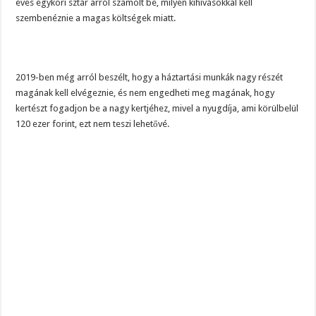
éves egykori sztár arról számolt be, milyen kihívásokkal kell
szembenéznie a magas költségek miatt.
2019-ben még arról beszélt, hogy a háztartási munkák nagy részét
magának kell elvégeznie, és nem engedheti meg magának, hogy
kertészt fogadjon be a nagy kertjéhez, mivel a nyugdíja, ami körülbelül
120 ezer forint, ezt nem teszi lehetővé.