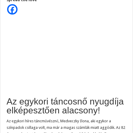
Medveczky
Ilona
nyugdíja
–
Hihetetlen,
mennyit
kap
a
legendás
művésznő!
Az egykori táncosnő nyugdíja
elképesztően alacsony!
Az egykori híres táncművésznő, Medveczky Ilona, aki egykor a
színpadok csillaga volt, ma már a magas számlák miatt aggódik. Az 82