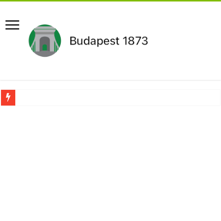
Aláírásgyűjtést indított a DK : dunai duzzasztómű megépítését sürgetik Magyar
Orbán Viktort óriási meglepetés érte amikor megtudta Magyar Péterről az igazság
Nem finomkodott: Megfegyelmezte Dúró Dórát a magyar milliárdos, Felföldi Józ
DRÁMA! Végezni akartak Orbán Viktorral. Vörös parókában és taxisnak öltözve…
Visszatérhet Sulyok Tamás?Mutatjuk:
MOST TÖRTÉNT! Péter Magyar ROBBANÁSSZERŰEN DÜHÖS lett Varga Judit sok
PUTYIN MEGSEMMISÍTŐ ÜZENETET KÜLDÖTT: Macron és von der Leyen pánikba e