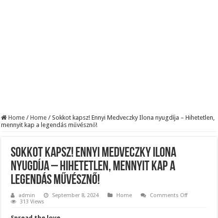
Szijjártó élő adásban semmisítette meg Magyar Pétert – egyetlen mondat elég vol
Teljes a döbbenet! Sajnos ma végül kiderült, hogy igazából miért állt le Paks:
ÉLŐ! RENDKÍVÜLI! Letaglózó hírt kapott az ország! Visszatérhet Sulyok Tamás!
Home
/
Home
/
Sokkot kapsz! Ennyi Medveczky Ilona nyugdíja – Hihetetlen,
mennyit kap a legendás művésznő!
Sokkot kapsz! Ennyi Medveczky Ilona
nyugdíja – Hihetetlen, mennyit kap a
legendás művésznő!
on
admin
September 8, 2024
Home
Comments Off
Sokkot
313 Views
kapsz!
Ennyi
Spread the love