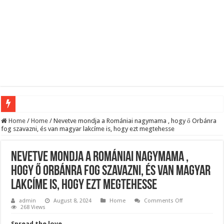
Megvan! Dr. Baka András lesz az új köztársasági elnök!
Home
/
Home
/
Nevetve mondja a Romániai nagymama , hogy ő Orbánra
fog szavazni, és van magyar lakcíme is, hogy ezt megtehesse
Tóth Ildikó felsorolta, kik vezetik szerinte a NER-maffiát, ezekre senki nem számí
Kisnyugdíjasoknak járó ingyenes élelmiszercsomagok: több helyről is kérhető s
Nevetve mondja a Romániai nagymama ,
Lesifotó robbantotta fel az internetet: itt találták meg az eltűnt Orbán Viktort!
hogy ő Orbánra fog szavazni, és van magyar
lakcíme is, hogy ezt megtehesse
Hatalmas Botrány a Parlamentben: a Fidesz ismét kitett magáért!
Jön az AUGUSZTUSI pénzeső! Ez a 3 csillagjegy részesül belőle: A cikk a hozzá
on
admin
August 8, 2024
Home
Comments Off
Nevetve
268 Views
mondja
Borbás Marcsi beperelte Kocsis Mátét!
a
Spread the love