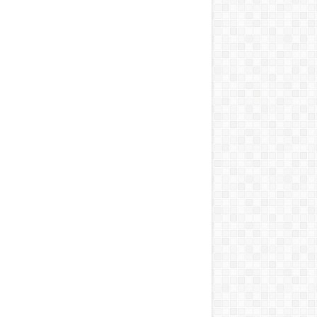
T, A MOSOGATÁST, A BOJLERT…”