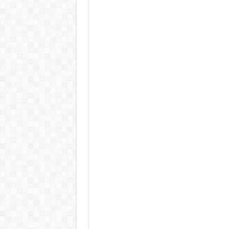
KAPITÁNY ISTVÁN GAZDASÁGI MINISZTER DRÁ
Drámai hír érkezett Szijjártó Péterről !Velkey György L
FORDULAT: Magyar Péter hirtelen jó hírt jelentett be