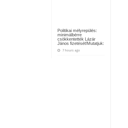
Politikai mélyrepülés:
minimálbérre
csökkentették Lázár
János fizetését!Mutatjuk:
7 hours ago