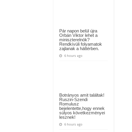
jelent
MAI ÜZENETET KÜLDÖTT: “KÉREK MINDENKIT, HOGY HÉTFŐTŐL A MOSÁS
meg
a
ászló jelentette be ! – erre sajnos nem volt felkészülve az ország !
nyerőszám,
minthogy
!
kihúzták
volna!
Pár napon belül újra
Orbán Viktor lehet a
miniszterelnök?
Rendkívüli folyamatok
zajlanak a háttérben.
6 hours ago
Botrányos amit találtak!
Ruszin-Szendi
Romulusz
bejelentette,hogy ennek
súlyos következményei
lesznek!
6 hours ago