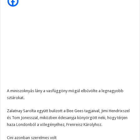
férfiak
voltak
Zalatnay
Cini
szerelmei
A miniszoknyás lány a vasfüggöny mögül elbűvölte a legnagyobb
sztárokat.
Zalatnay Sarolta együtt bulizott a Bee Gees tagjaival, Jimi Hendrixszel
és Tom Jonesszal, miközben édesanyja könyörgött neki, hogy térjen
haza Londonból a vőlegényéhez, Frenreisz Károlyhoz.
Cini azonban szerelmes volt