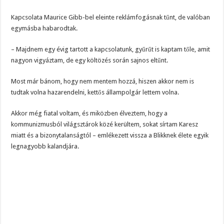
Kapcsolata Maurice Gibb-bel eleinte reklámfogásnak tűnt, de valóban
egymásba habarodtak.
– Majdnem egy évig tartott a kapcsolatunk, gyűrűt is kaptam tőle, amit
nagyon vigyáztam, de egy költözés során sajnos eltűnt.
Most már bánom, hogy nem mentem hozzá, hiszen akkor nem is
tudtak volna hazarendelni, kettős állampolgár lettem volna.
Akkor még fiatal voltam, és miközben élveztem, hogy a
kommunizmusból világsztárok közé kerültem, sokat sírtam Karesz
miatt és a bizonytalanságtól – emlékezett vissza a Blikknek élete egyik
legnagyobb kalandjára.