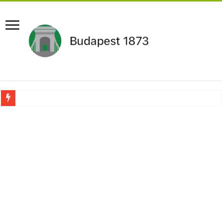
Drámai hír érkezett Szijjártó Péterről !Velkey György László jelentette be ! – erre
FORDULAT: Magyar Péter hirtelen jó hírt jelentett be!
Döntés született:Hozzányúl a kormány a nyugdíjhoz: a legkevesebből élők örül
RENDKÍVÜLI! Kivonul a Tesco, ez jön helyette – Hatalmas a felháborodás az or
Orbán schließt geheimen MEGA-Deal mit Putin ab – Ursula von der Leyen explod
Kezdeményezték Pócs János mentelmi jogának felfüggesztését,botrányos dolog d
Újabb Fideszes képviselő mondott le a parlamentben!