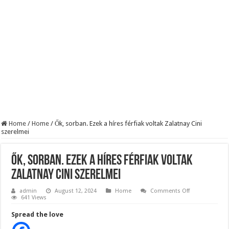
Robbanhat az egészségügy egyik legsúlyosabb ügye: Hegedűs Zsolt feljelentése h
Döntött a kormány az egészségügyi várólistákról: Ezt mindenki megérzi majd!
Szívmelengető videó: a Magyar Közút dolgozója vizet adott egy szomjas gólyán
Home
/
Home
/
Ők, sorban. Ezek a híres férfiak voltak Zalatnay Cini
szerelmei
Ők, sorban. Ezek a híres férfiak voltak
Zalatnay Cini szerelmei
on
admin
August 12, 2024
Home
Comments Off
Ők,
641 Views
sorban.
Ezek
Spread the love
a
híres