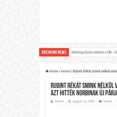
Breaking News
Aláírásgyűjtést indított a DK :
Orbán Viktort óriási meglepetés
Nem finomkodott: Megfegyelmezt
Home
/
Home
/
Rubint Rékát smink nélkül vide
DRÁMA! Végezni akartak Orbán Vi
Rubint Rékát smink nélkül v
Visszatérhet Sulyok Tamás?Muta
azt hitték Norbinak új párj
MOST TÖRTÉNT! Péter Magyar R
admin
August 12, 2024
Home
PUTYIN MEGSEMMISÍTŐ ÜZENETET
Szijjártó élő adásban semmisíte