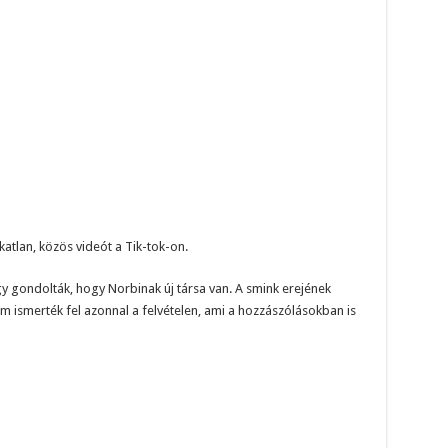
atlan, közös videót a Tik-tok-on.
gy gondolták, hogy Norbinak új társa van. A smink erejének
m ismerték fel azonnal a felvételen, ami a hozzászólásokban is