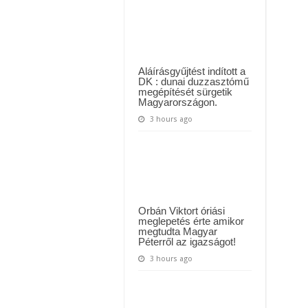
videózta
ül kiderült, hogy igazából miért állt le Paks:
le
a
t kapott az ország! Visszatérhet Sulyok Tamás!? – ERRE senki nem volt felkészü
férje:
Többen
megijedtek,
azt
hitték
Aláírásgyűjtést indított a
Norbinak
DK : dunai duzzasztómű
új
megépítését sürgetik
párja
Magyarországon.
van
3 hours ago
Orbán Viktort óriási
meglepetés érte amikor
megtudta Magyar
Péterről az igazságot!
3 hours ago