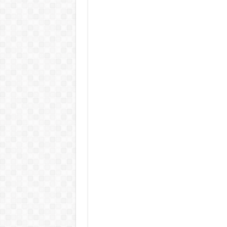
Teljes a döbbenet! Sajnos ma vég
ÉLŐ! RENDKÍVÜLI! Letaglózó hír