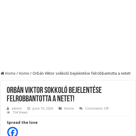
KAPITÁNY ISTVÁN GAZDASÁGI MINISZTER DRÁMAI ÜZENETET KÜLDÖTT
Drámai hír érkezett Szijjártó Péterről !Velkey György László jelentette be ! – erre
FORDULAT: Magyar Péter hirtelen jó hírt jelentett be!
Home
/
Home
/
Orbán Viktor sokkoló bejelentése felrobbantotta a netet!
Orbán Viktor sokkoló bejelentése
felrobbantotta a netet!
on
admin
June 10, 2026
Home
Comments Off
Orbán
154 Views
Viktor
sokkoló
Spread the love
bejelentése
felrobbantotta
a
netet!