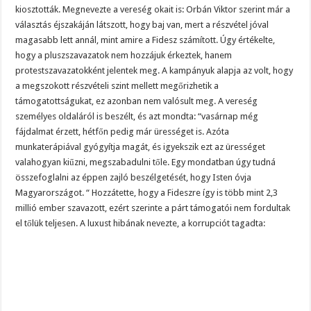
kiosztották. Megnevezte a vereség okait is: Orbán Viktor szerint már a
választás éjszakáján látszott, hogy baj van, mert a részvétel jóval
magasabb lett annál, mint amire a Fidesz számított. Úgy értékelte,
hogy a pluszszavazatok nem hozzájuk érkeztek, hanem
protestszavazatokként jelentek meg. A kampányuk alapja az volt, hogy
a megszokott részvételi szint mellett megőrizhetik a
támogatottságukat, ez azonban nem valósult meg. A vereség
személyes oldaláról is beszélt, és azt mondta: “vasárnap még
fájdalmat érzett, hétfőn pedig már ürességet is. Azóta
munkaterápiával gyógyítja magát, és igyekszik ezt az ürességet
valahogyan kiűzni, megszabadulni tőle. Egy mondatban úgy tudná
összefoglalni az éppen zajló beszélgetését, hogy Isten óvja
Magyarországot. “ Hozzátette, hogy a Fideszre így is több mint 2,3
millió ember szavazott, ezért szerinte a párt támogatói nem fordultak
el tőlük teljesen. A luxust hibának nevezte, a korrupciót tagadta: