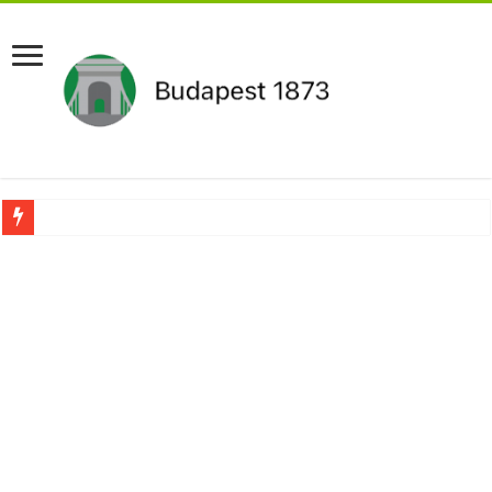
Pár napon belül újra Orbán Viktor lehet a miniszterelnök?Rendkívüli folyamatok 
Botrányos amit találtak! Ruszin-Szendi Romulusz bejelentette,hogy ennek súly
Politikai mélyrepülés: minimálbérre csökkentették Lázár János fizetését!Mutatju
Ítéletet hozott uniós bíróság: 289 milliárd forintot kell visszafizetni az adó fizet
Óriási a baj ! Dobrev Klára félelmetes dolgot leplezett le a Fidesz működéséről!
Magyar Péter azonnal eltávolította Nagy Mártont!
Paks hűtővízgondját napok alatt megoldaná egy magyar professzor.