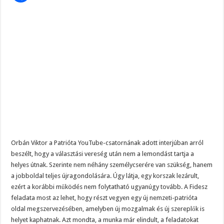
Orbán Viktor a Patrióta YouTube-csatornának adott interjúban arról
beszélt, hogy a választási vereség után nem a lemondást tartja a
helyes útnak. Szerinte nem néhány személycserére van szükség, hanem
a jobboldal teljes újragondolására. Úgy látja, egy korszak lezárult,
ezért a korábbi működés nem folytatható ugyanúgy tovább. A Fidesz
feladata most az lehet, hogy részt vegyen egy új nemzeti-patrióta
oldal megszervezésében, amelyben új mozgalmak és új szereplők is
helyet kaphatnak. Azt mondta, a munka már elindult, a feladatokat