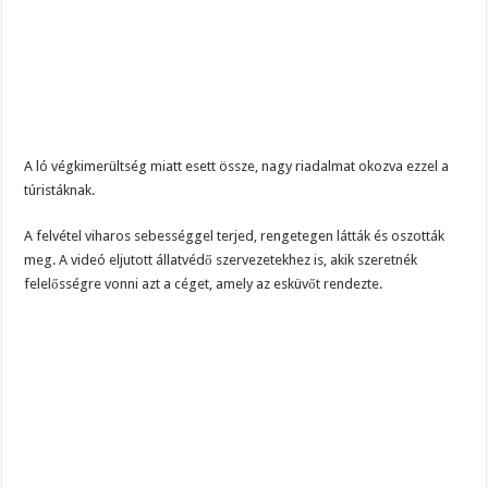
A ló végkimerültség miatt esett össze, nagy riadalmat okozva ezzel a
túristáknak.
A felvétel viharos sebességgel terjed, rengetegen látták és oszották
meg. A videó eljutott állatvédő szervezetekhez is, akik szeretnék
felelősségre vonni azt a céget, amely az esküvőt rendezte.