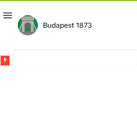
Pár napon belül újra Orbán Viktor lehet a miniszterelnök?Rendkívüli folyamatok 
Botrányos amit találtak! Ruszin-Szendi Romulusz bejelentette,hogy ennek súly
Politikai mélyrepülés: minimálbérre csökkentették Lázár János fizetését!Mutatju
Ítéletet hozott uniós bíróság: 289 milliárd forintot kell visszafizetni az adó fizet
Óriási a baj ! Dobrev Klára félelmetes dolgot leplezett le a Fidesz működéséről!
Magyar Péter azonnal eltávolította Nagy Mártont!
Paks hűtővízgondját napok alatt megoldaná egy magyar professzor.