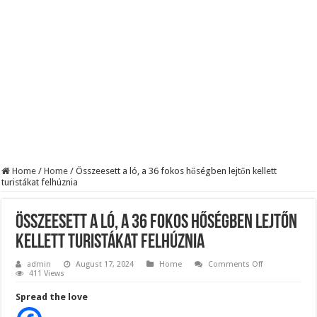
KAPITÁNY ISTVÁN GAZDASÁGI MINISZTER DRÁMAI ÜZENETET KÜLDÖTT
Drámai hír érkezett Szijjártó Péterről !Velkey György László jelentette be ! – erre
FORDULAT: Magyar Péter hirtelen jó hírt jelentett be!
Home
/
Home
/
Összeesett a ló, a 36 fokos hőségben lejtőn kellett
turistákat felhúznia
Összeesett a ló, a 36 fokos hőségben lejtőn
kellett turistákat felhúznia
on
admin
August 17, 2024
Home
Comments Off
Összeesett
411 Views
a
ló,
Spread the love
a
36