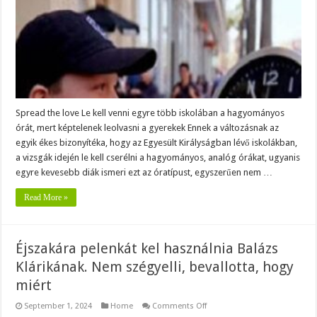
hagyományos
órát,
mert
képtelenek
leolvasni
a
gyerekek
Spread the love Le kell venni egyre több iskolában a hagyományos
órát, mert képtelenek leolvasni a gyerekek Ennek a változásnak az
egyik ékes bizonyítéka, hogy az Egyesült Királyságban lévő iskolákban,
a vizsgák idején le kell cserélni a hagyományos, analóg órákat, ugyanis
egyre kevesebb diák ismeri ezt az óratípust, egyszerűen nem …
Read More »
Éjszakára pelenkát kel használnia Balázs
Klárikának. Nem szégyelli, bevallotta, hogy
miért
on
September 1, 2024
Home
Comments Off
Éjszakára