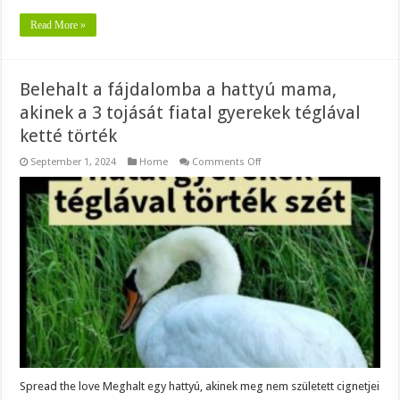
Read More »
Belehalt a fájdalomba a hattyú mama,
akinek a 3 tojását fiatal gyerekek téglával
ketté törték
on
September 1, 2024
Home
Comments Off
Belehalt
a
fájdalomba
a
hattyú
mama,
akinek
a
3
tojását
fiatal
gyerekek
téglával
ketté
törték
Spread the love Meghalt egy hattyú, akinek meg nem született cignetjei