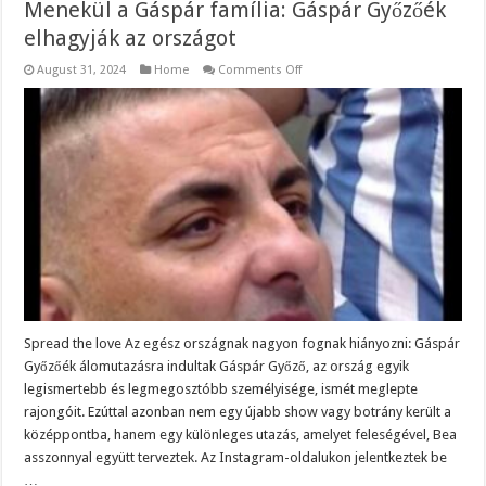
Menekül a Gáspár família: Gáspár Győzőék
elhagyják az országot
on
August 31, 2024
Home
Comments Off
Menekül
a
Gáspár
família:
Gáspár
Győzőék
elhagyják
az
országot
Spread the love Az egész országnak nagyon fognak hiányozni: Gáspár
Győzőék álomutazásra indultak Gáspár Győző, az ország egyik
legismertebb és legmegosztóbb személyisége, ismét meglepte
rajongóit. Ezúttal azonban nem egy újabb show vagy botrány került a
középpontba, hanem egy különleges utazás, amelyet feleségével, Bea
asszonnyal együtt terveztek. Az Instagram-oldalukon jelentkeztek be
…