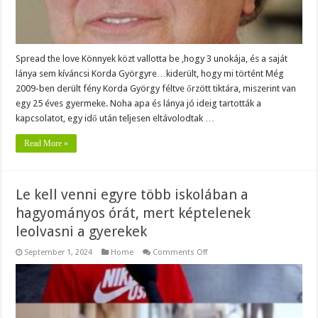
Korda
Györgyre…
kiderült,
hogy
mi
történt
Spread the love Könnyek közt vallotta be ,hogy 3 unokája, és a saját
lánya sem kíváncsi Korda Györgyre…kiderült, hogy mi történt Még
2009-ben derült fény Korda György féltve őrzött tiktára, miszerint van
egy 25 éves gyermeke. Noha apa és lánya jó ideig tartották a
kapcsolatot, egy idő után teljesen eltávolodtak …
Read More »
Le kell venni egyre több iskolában a
hagyományos órát, mert képtelenek
leolvasni a gyerekek
on
September 1, 2024
Home
Comments Off
Le
kell
venni
egyre
több
iskolában
a