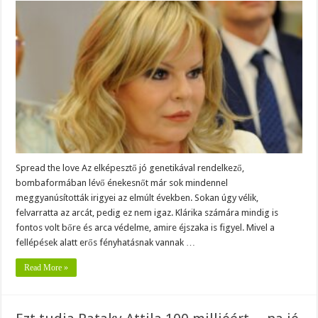
pelenkát
kel
használnia
Balázs
Klárikának.
Nem
szégyelli,
bevallotta,
hogy
miért
Spread the love Az elképesztő jó genetikával rendelkező,
bombaformában lévő énekesnőt már sok mindennel
meggyanúsították irigyei az elmúlt években. Sokan úgy vélik,
felvarratta az arcát, pedig ez nem igaz. Klárika számára mindig is
fontos volt bőre és arca védelme, amire éjszaka is figyel. Mivel a
fellépések alatt erős fényhatásnak vannak …
Read More »