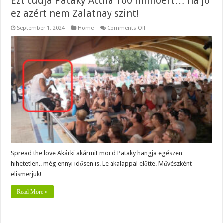
Ezt tudja Pataky Attila 100 millióért… na jó
ez azért nem Zalatnay szint!
on
September 1, 2024
Home
Comments Off
Ezt
tudja
Pataky
Attila
100
millióért…
na
jó
ez
azért
nem
Zalatnay
szint!
Spread the love Akárki akármit mond Pataky hangja egészen
hihetetlen.. még ennyi idősen is. Le akalappal előtte. Művészként
elismerjük!
Read More »