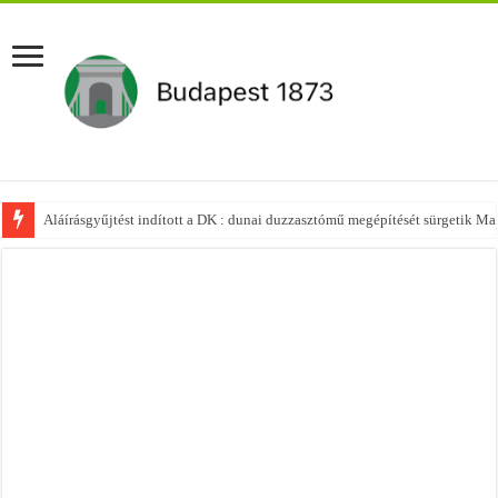
Aláírásgyűjtést indított a DK : dunai duzzasztómű megépítését sürgetik M