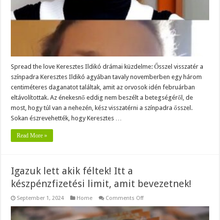
Spread the love Keresztes Ildikó drámai küzdelme: Ősszel visszatér a
színpadra Keresztes Ildikó agyában tavaly novemberben egy három
centiméteres daganatot találtak, amit az orvosok idén februárban
eltávolítottak. Az énekesnő eddig nem beszélt a betegségéről, de
most, hogy túl van a nehezén, kész visszatérni a színpadra ősszel.
Sokan észrevehették, hogy Keresztes …
Read More »
Igazuk lett akik féltek! Itt a
készpénzfizetési limit, amit bevezetnek!
on
September 1, 2024
Home
Comments Off
Igazuk
lett
akik