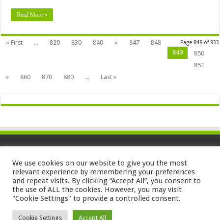
Read More »
« First
...
820
830
840
«
847
848
Page 849 of 933
849
850
851
»
860
870
880
...
Last »
We use cookies on our website to give you the most
relevant experience by remembering your preferences
and repeat visits. By clicking “Accept All”, you consent to
the use of ALL the cookies. However, you may visit
"Cookie Settings" to provide a controlled consent.
Powered by
WordPress
| Designed by
TieLabs
Cookie Settings
Accept All