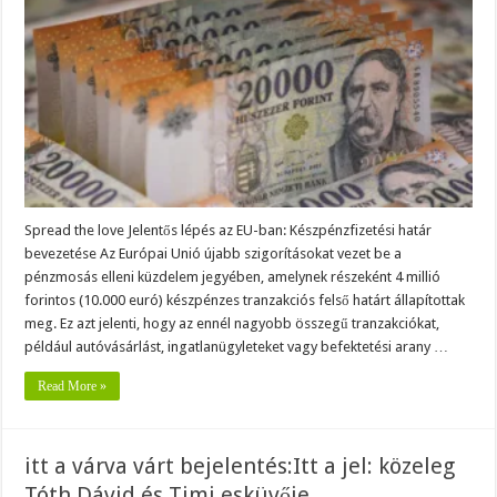
féltek!
Itt
a
készpénzfizetési
limit,
amit
bevezetnek!
Spread the love Jelentős lépés az EU-ban: Készpénzfizetési határ
bevezetése Az Európai Unió újabb szigorításokat vezet be a
pénzmosás elleni küzdelem jegyében, amelynek részeként 4 millió
forintos (10.000 euró) készpénzes tranzakciós felső határt állapítottak
meg. Ez azt jelenti, hogy az ennél nagyobb összegű tranzakciókat,
például autóvásárlást, ingatlanügyleteket vagy befektetési arany …
Read More »
itt a várva várt bejelentés:Itt a jel: közeleg
Tóth Dávid és Timi esküvője