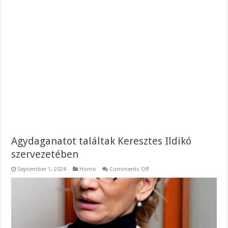
Agydaganatot találtak Keresztes Ildikó
szervezetében
on
September 1, 2024
Home
Comments Off
Agydaganatot
találtak
Keresztes
Ildikó
szervezetében