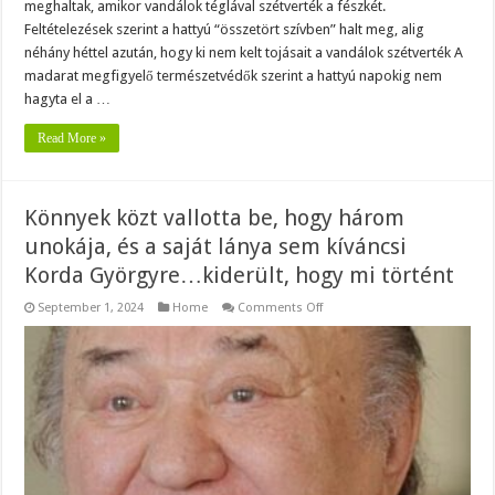
meghaltak, amikor vandálok téglával szétverték a fészkét.
Feltételezések szerint a hattyú “összetört szívben” halt meg, alig
néhány héttel azután, hogy ki nem kelt tojásait a vandálok szétverték A
madarat megfigyelő természetvédők szerint a hattyú napokig nem
hagyta el a …
Read More »
Könnyek közt vallotta be, hogy három
unokája, és a saját lánya sem kíváncsi
Korda Györgyre…kiderült, hogy mi történt
on
September 1, 2024
Home
Comments Off
Könnyek
közt
vallotta
be,
hogy
három
unokája,
és
a
saját
lánya
sem
kíváncsi