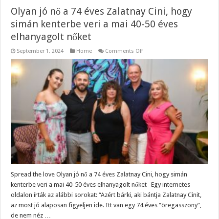
Olyan jó nő a 74 éves Zalatnay Cini, hogy
simán kenterbe veri a mai 40-50 éves
elhanyagolt nőket
on
September 1, 2024
Home
Comments Off
Olyan
jó
nő
a
74
éves
Zalatnay
Cini,
hogy
simán
kenterbe
veri
a
mai
40-
50
éves
elhanyagolt
nőket
Spread the love Olyan jó nő a 74 éves Zalatnay Cini, hogy simán
kenterbe veri a mai 40-50 éves elhanyagolt nőket Egy internetes
oldalon írták az alábbi sorokat: “Azért bárki, aki bántja Zalatnay Cinit,
az most jó alaposan figyeljen ide. Itt van egy 74 éves “öregasszony”,
de nem néz …