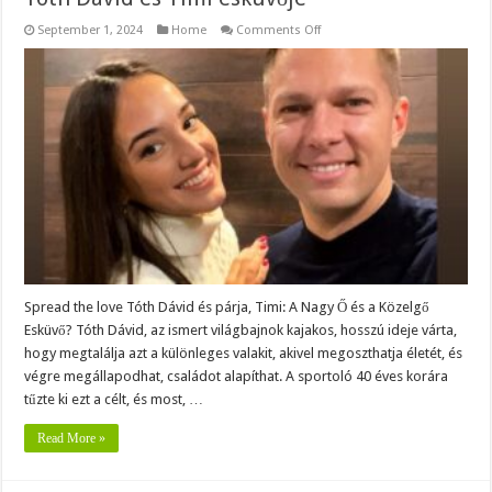
on
September 1, 2024
Home
Comments Off
itt
a
várva
várt
bejelentés:Itt
a
jel:
közeleg
Tóth
Dávid
és
Timi
esküvője
Spread the love Tóth Dávid és párja, Timi: A Nagy Ő és a Közelgő
Esküvő? Tóth Dávid, az ismert világbajnok kajakos, hosszú ideje várta,
hogy megtalálja azt a különleges valakit, akivel megoszthatja életét, és
végre megállapodhat, családot alapíthat. A sportoló 40 éves korára
tűzte ki ezt a célt, és most, …
Read More »