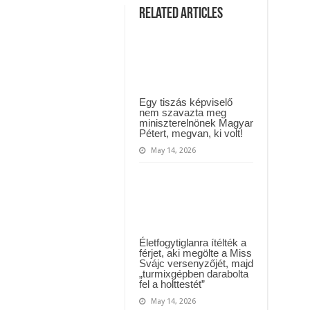
ül kiderült, hogy igazából miért állt le Paks:
perce
Related Articles
kaptuk
a
t kapott az ország! Visszatérhet Sulyok Tamás!? – ERRE senki nem volt felkészü
hírt
–
Borzalmas
TRAGÉDIA
történt
MA
reggel
a
Egy tiszás képviselő
Lidl-
nem szavazta meg
ben!
miniszterelnönek Magyar
Sikítva
Pétert, megvan, ki volt!
menekültek
az
May 14, 2026
emberek!
ERRE
nincsenek
szavak!
Csak
ERŐS
idegzetűeknek:
Életfogytiglanra ítélték a
férjet, aki megölte a Miss
Svájc versenyzőjét, majd
„turmixgépben darabolta
fel a holttestét”
May 14, 2026