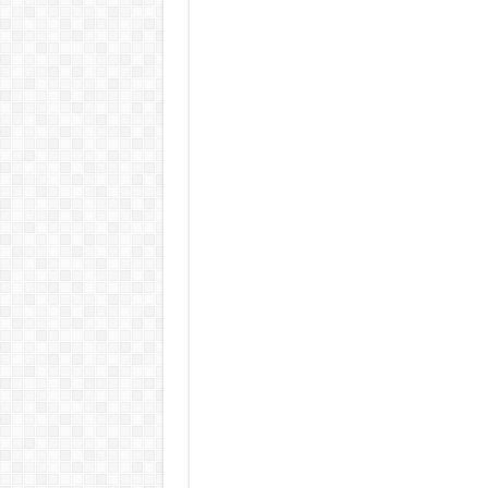
Teljes a döbbenet! Sajnos ma vég
ÉLŐ! RENDKÍVÜLI! Letaglózó hír