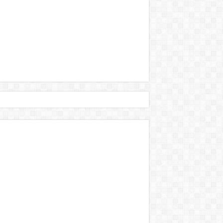
történt:
s Brüsszelben! – bebe