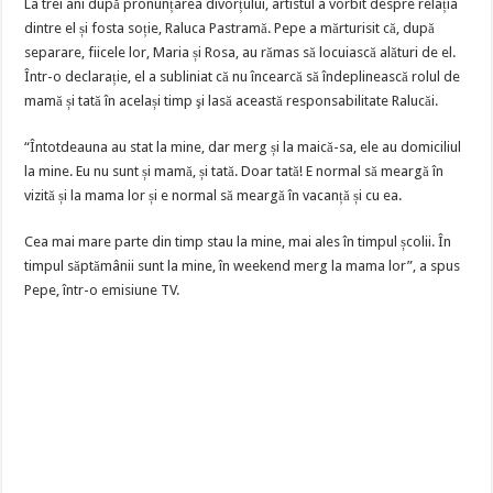
La trei ani după pronunțarea divorțului, artistul a vorbit despre relația
dintre el și fosta soție, Raluca Pastramă. Pepe a mărturisit că, după
separare, fiicele lor, Maria și Rosa, au rămas să locuiască alături de el.
Într-o declarație, el a subliniat că nu încearcă să îndeplinească rolul de
mamă și tată în același timp şi lasă această responsabilitate Ralucăi.
“Întotdeauna au stat la mine, dar merg și la maică-sa, ele au domiciliul
la mine. Eu nu sunt și mamă, și tată. Doar tată! E normal să meargă în
vizită și la mama lor și e normal să meargă în vacanță și cu ea.
Cea mai mare parte din timp stau la mine, mai ales în timpul școlii. În
timpul săptămânii sunt la mine, în weekend merg la mama lor”, a spus
Pepe, într-o emisiune TV.