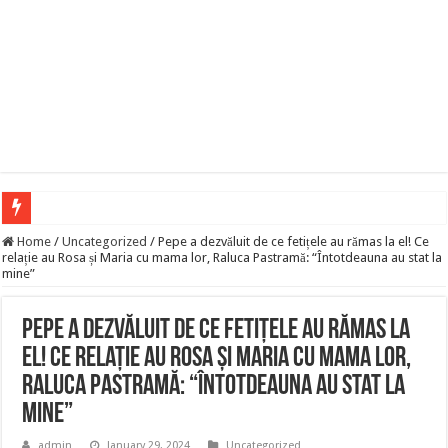
Megvan! Dr. Baka András lesz az új köztársasági elnök!
Home
/
Uncategorized
/
Pepe a dezvăluit de ce fetițele au rămas la el! Ce
relație au Rosa și Maria cu mama lor, Raluca Pastramă: “Întotdeauna au stat la
Tóth Ildikó felsorolta, kik vezetik szerinte a NER-maffiát, ezekre senki nem számí
mine”
Kisnyugdíjasoknak járó ingyenes élelmiszercsomagok: több helyről is kérhető s
Pepe a dezvăluit de ce fetițele au rămas la
Lesifotó robbantotta fel az internetet: itt találták meg az eltűnt Orbán Viktort!
el! Ce relație au Rosa și Maria cu mama lor,
Hatalmas Botrány a Parlamentben: a Fidesz ismét kitett magáért!
Raluca Pastramă: “Întotdeauna au stat la
Jön az AUGUSZTUSI pénzeső! Ez a 3 csillagjegy részesül belőle: A cikk a hozzá
mine”
Borbás Marcsi beperelte Kocsis Mátét!
admin
January 29, 2024
Uncategorized