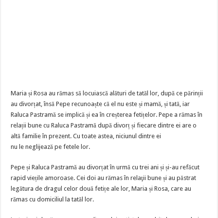
Maria și Rosa au rămas să locuiască alături de tatăl lor, după ce părinții
au divorțat, însă Pepe recunoaște că el nu este și mamă, și tată, iar
Raluca Pastramă se implică și ea în creșterea fetițelor. Pepe a rămas în
relații bune cu Raluca Pastramă după divorț și fiecare dintre ei are o
altă familie în prezent. Cu toate astea, niciunul dintre ei
nu le neglijează pe fetele lor.
Pepe și Raluca Pastramă au divorțat în urmă cu trei ani și și-au refăcut
rapid viețile amoroase. Cei doi au rămas în relaţii bune și au păstrat
legătura de dragul celor două fetițe ale lor, Maria și Rosa, care au
rămas cu domiciliul la tatăl lor.