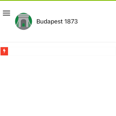
Pár napon belül újra Orbán Viktor lehet a miniszterelnök?Rendkívüli folyamatok 
Botrányos amit találtak! Ruszin-Szendi Romulusz bejelentette,hogy ennek súly
Politikai mélyrepülés: minimálbérre csökkentették Lázár János fizetését!Mutatju
Ítéletet hozott uniós bíróság: 289 milliárd forintot kell visszafizetni az adó fizet
Óriási a baj ! Dobrev Klára félelmetes dolgot leplezett le a Fidesz működéséről!
Magyar Péter azonnal eltávolította Nagy Mártont!
Paks hűtővízgondját napok alatt megoldaná egy magyar professzor.