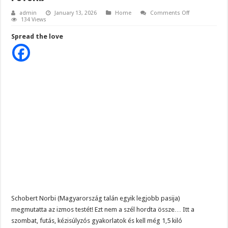
on
admin
January 13, 2026
Home
Comments Off
Schobert
134 Views
Norbi
(Magyarország
Spread the love
talán
egyik
legjobb
pasija)
megmutatta
a
kigyúrt
izmos
testét!
Ezt
nem
a
szél
hordta
össze…
Addig
nézd
meg,
míg
megteheted!
(Elképesztő
fotók!)
Schobert Norbi (Magyarország talán egyik legjobb pasija)
megmutatta az izmos testét! Ezt nem a szél hordta össze… Itt a
szombat, futás, kézisúlyzós gyakorlatok és kell még 1,5 kiló