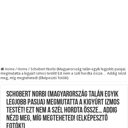
KAPITÁNY ISTVÁN GAZDASÁGI MINISZTER DRÁMAI ÜZENETET KÜLDÖTT
Drámai hír érkezett Szijjártó Péterről !Velkey György László jelentette be ! – erre
FORDULAT: Magyar Péter hirtelen jó hírt jelentett be!
Home
/
Home
/
Schobert Norbi (Magyarország talán egyik legjobb pasija)
megmutatta a kigyúrt izmos testét! Ezt nem a szél hordta össze… Addig nézd
meg, míg megteheted! (Elképesztő fotók!)
Schobert Norbi (Magyarország talán egyik
legjobb pasija) megmutatta a kigyúrt izmos
testét! Ezt nem a szél hordta össze… Addig
nézd meg, míg megteheted! (Elképesztő
fotók!)