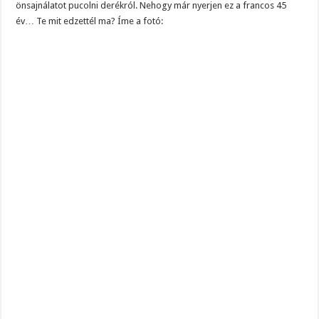
önsajnálatot pucolni derékról. Nehogy már nyerjen ez a francos 45
év… Te mit edzettél ma? Íme a fotó: