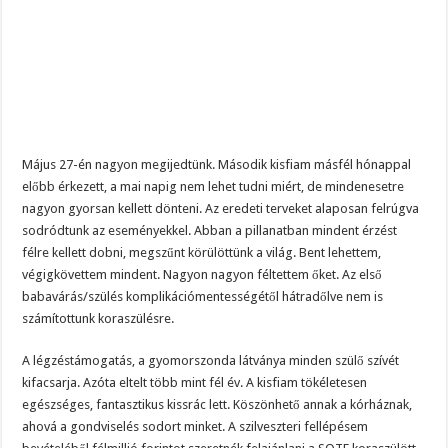
Május 27-én nagyon megijedtünk. Második kisfiam másfél hónappal
előbb érkezett, a mai napig nem lehet tudni miért, de mindenesetre
nagyon gyorsan kellett dönteni. Az eredeti terveket alaposan felrúgva
sodródtunk az eseményekkel. Abban a pillanatban mindent érzést
félre kellett dobni, megszűnt körülöttünk a világ. Bent lehettem,
végigkövettem mindent. Nagyon nagyon féltettem őket. Az első
babavárás/szülés komplikációmentességétől hátradőlve nem is
számítottunk koraszülésre.
A légzéstámogatás, a gyomorszonda látványa minden szülő szívét
kifacsarja. Azóta eltelt több mint fél év. A kisfiam tökéletesen
egészséges, fantasztikus kissrác lett. Köszönhető annak a kórháznak,
ahová a gondviselés sodort minket. A szilveszteri fellépésem