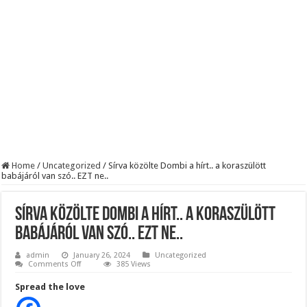
KAPITÁNY ISTVÁN GAZDASÁGI MINISZTER DRÁMAI ÜZENETET KÜLDÖTT
Drámai hír érkezett Szijjártó Péterről !Velkey György László jelentette be ! – erre
FORDULAT: Magyar Péter hirtelen jó hírt jelentett be!
Home
/
Uncategorized
/
Sírva közölte Dombi a hírt.. a koraszülött
babájáról van szó.. EZT ne..
Sírva közölte Dombi a hírt.. a koraszülött
babájáról van szó.. EZT ne..
admin
January 26, 2024
Uncategorized
on
Comments Off
385 Views
Sírva
közölte
Spread the love
Dombi
a