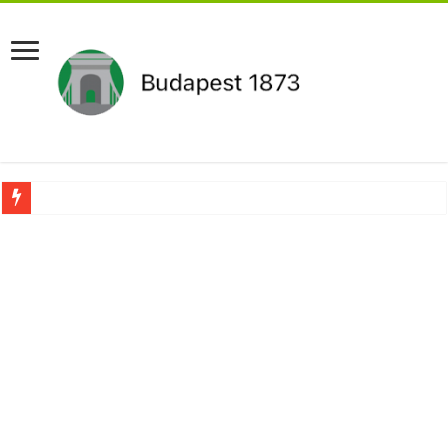
Pár napon belül újra Orbán Viktor lehet a miniszterelnök?Rendkívüli folyamatok 
Botrányos amit találtak! Ruszin-Szendi Romulusz bejelentette,hogy ennek súly
Politikai mélyrepülés: minimálbérre csökkentették Lázár János fizetését!Mutatju
Ítéletet hozott uniós bíróság: 289 milliárd forintot kell visszafizetni az adó fizet
Óriási a baj ! Dobrev Klára félelmetes dolgot leplezett le a Fidesz működéséről!
Magyar Péter azonnal eltávolította Nagy Mártont!
Paks hűtővízgondját napok alatt megoldaná egy magyar professzor.