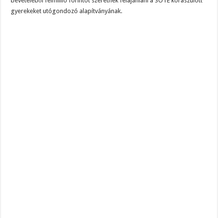
bevételéből félmillió forintot szeretnék felajánlani a SOTE koraszülött
gyerekeket utógondozó alapítványának.